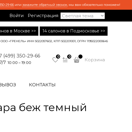
350-29-66
или
закажите обратный звонок
, мы вам обязательно поможем!
Войти
Регистрация
лонов в Москве >>
14 салонов в Подмосковье >>
ООО «ГРЕНЕЛЬ» ИНН 5022057602, КПП 502201001, ОГРН 1195022000645
7 (499) 350-29-66
0
0
Корзина
7/7
10:00 – 19:00
ВЫВОЗ
КОНТАКТЫ
ара беж темный