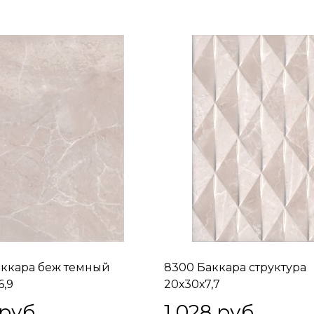
аккара беж темный
8300 Баккара структура
6,9
20х30х7,7
 руб.
1 028
 руб.