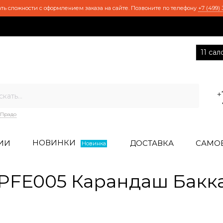
ть сложности с оформлением заказа на сайте. Позвоните по телефону
+7 (499) 
11 са
+
Прадо
НОВИНКИ
ИИ
ДОСТАВКА
САМО
Новинка
PFE005 Карандаш Бакк