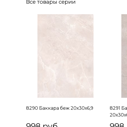
Все товары серии
8290 Баккара беж 20х30х6,9
8291 Б
20х30х
998
 руб.
998