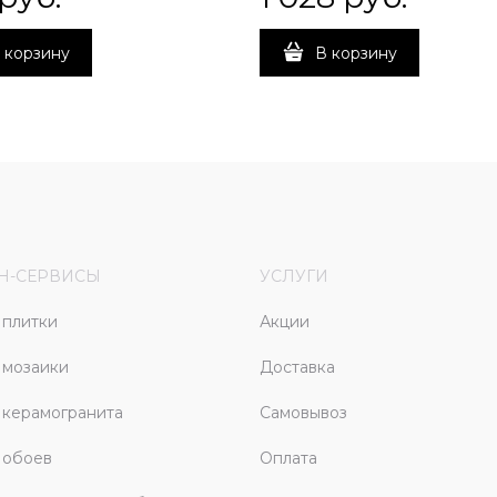
 корзину
В корзину
Н-СЕРВИСЫ
УСЛУГИ
плитки
Акции
 мозаики
Доставка
керамогранита
Самовывоз
 обоев
Оплата