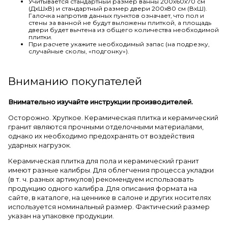
Учитывается стандартный размер ванны 200х60х70 см
(ДхШхВ) и стандартный размер двери 200х80 см (ВхШ).
Галочка напротив данных пунктов означает, что пол и
стены за ванной не будут выложены плиткой, а площадь
двери будет вычтена из общего количества необходимой
плитки.
При расчете укажите необходимый запас (на подрезку,
случайные сколы, «подгонку»).
Вниманию покупателей
Внимательно изучайте инструкции производителей.
Осторожно. Хрупкое. Керамическая плитка и керамический
гранит являются прочными отделочными материалами,
однако их необходимо предохранять от воздействия
ударных нагрузок.
Керамическая плитка для пола и керамический гранит
имеют разные калибры. Для облегчения процесса укладки
(в т. ч. разных артикулов) рекомендуем использовать
продукцию одного калибра. Для описания формата на
сайте, в каталоге, на ценнике в салоне и других носителях
используется номинальный размер. Фактический размер
указан на упаковке продукции.