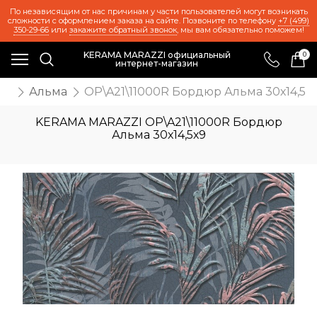
По независящим от нас причинам у части пользователей могут возникать
сложности с оформлением заказа на сайте. Позвоните по телефону
+7 (499)
350-29-66
или
закажите обратный звонок
, мы вам обязательно поможем!
KERAMA MARAZZI официальный
0
интернет-магазин
же
Альма
OP\A21\11000R Бордюр Альма 30х14,5х
KERAMA MARAZZI OP\A21\11000R Бордюр
Альма 30х14,5х9