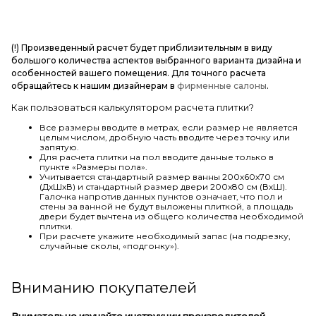
(!) Произведенный расчет будет приблизительным в виду
большого количества аспектов выбранного варианта дизайна и
особенностей вашего помещения. Для точного расчета
обращайтесь к нашим дизайнерам в
фирменные салоны
.
Как пользоваться калькулятором расчета плитки?
Все размеры вводите в метрах, если размер не является
целым числом, дробную часть вводите через точку или
запятую.
Для расчета плитки на пол вводите данные только в
пункте «Размеры пола».
Учитывается стандартный размер ванны 200х60х70 см
(ДхШхВ) и стандартный размер двери 200х80 см (ВхШ).
Галочка напротив данных пунктов означает, что пол и
стены за ванной не будут выложены плиткой, а площадь
двери будет вычтена из общего количества необходимой
плитки.
При расчете укажите необходимый запас (на подрезку,
случайные сколы, «подгонку»).
Вниманию покупателей