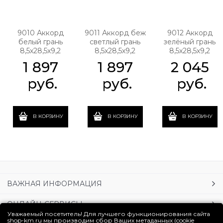
9010 Аккорд
9011 Аккорд беж
9012 Аккорд
белый грань
светлый грань
зелёный грань
8,5х28,5х9,2
8,5х28,5х9,2
8,5х28,5х9,2
1 897
1 897
2 045
 руб.
 руб.
 руб.
В КОРЗИНУ
В КОРЗИНУ
В КОРЗИНУ
ВАЖНАЯ ИНФОРМАЦИЯ
ОНЛАЙН-СЕРВИСЫ
Уважаемый посетитель! Для лучшего функционирования сайта
shop-km.ru мы производим сбор Ваших метаданных (cookie