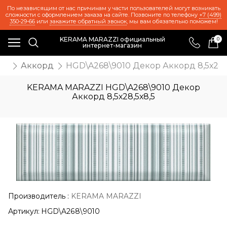
По независящим от нас причинам у части пользователей могут возникать
сложности с оформлением заказа на сайте. Позвоните по телефону
+7 (499)
350-29-66
или
закажите обратный звонок
, мы вам обязательно поможем!
KERAMA MARAZZI официальный
0
интернет-магазин
же
Аккорд
HGD\A268\9010 Декор Аккорд 8,5х28,
KERAMA MARAZZI HGD\A268\9010 Декор
Аккорд 8,5х28,5х8,5
Производитель
:
KERAMA MARAZZI
Артикул:
HGD\A268\9010