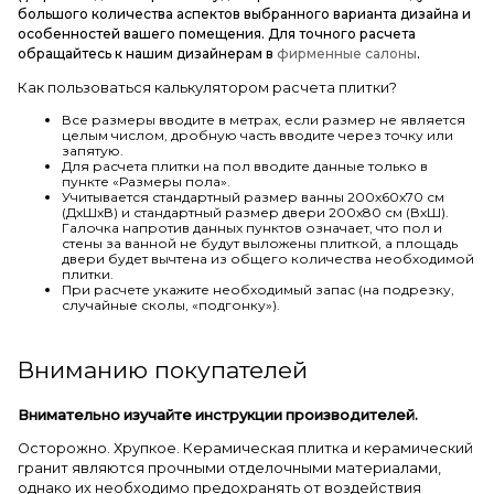
большого количества аспектов выбранного варианта дизайна и
особенностей вашего помещения. Для точного расчета
обращайтесь к нашим дизайнерам в
фирменные салоны
.
Как пользоваться калькулятором расчета плитки?
Все размеры вводите в метрах, если размер не является
целым числом, дробную часть вводите через точку или
запятую.
Для расчета плитки на пол вводите данные только в
пункте «Размеры пола».
Учитывается стандартный размер ванны 200х60х70 см
(ДхШхВ) и стандартный размер двери 200х80 см (ВхШ).
Галочка напротив данных пунктов означает, что пол и
стены за ванной не будут выложены плиткой, а площадь
двери будет вычтена из общего количества необходимой
плитки.
При расчете укажите необходимый запас (на подрезку,
случайные сколы, «подгонку»).
Вниманию покупателей
Внимательно изучайте инструкции производителей.
Осторожно. Хрупкое. Керамическая плитка и керамический
гранит являются прочными отделочными материалами,
однако их необходимо предохранять от воздействия