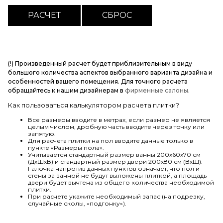
(!) Произведенный расчет будет приблизительным в виду
большого количества аспектов выбранного варианта дизайна и
особенностей вашего помещения. Для точного расчета
обращайтесь к нашим дизайнерам в
фирменные салоны
.
Как пользоваться калькулятором расчета плитки?
Все размеры вводите в метрах, если размер не является
целым числом, дробную часть вводите через точку или
запятую.
Для расчета плитки на пол вводите данные только в
пункте «Размеры пола».
Учитывается стандартный размер ванны 200х60х70 см
(ДхШхВ) и стандартный размер двери 200х80 см (ВхШ).
Галочка напротив данных пунктов означает, что пол и
стены за ванной не будут выложены плиткой, а площадь
двери будет вычтена из общего количества необходимой
плитки.
При расчете укажите необходимый запас (на подрезку,
случайные сколы, «подгонку»).