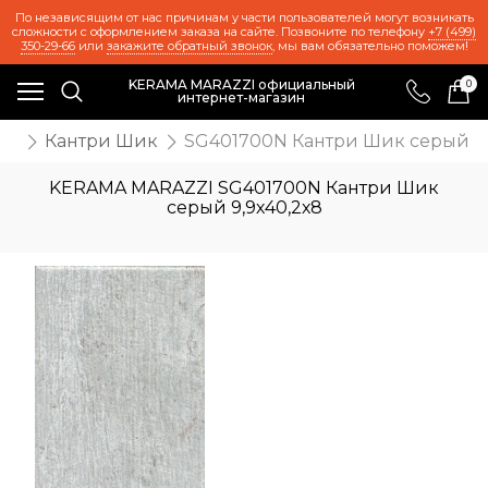
По независящим от нас причинам у части пользователей могут возникать
сложности с оформлением заказа на сайте. Позвоните по телефону
+7 (499)
350-29-66
или
закажите обратный звонок
, мы вам обязательно поможем!
KERAMA MARAZZI официальный
0
интернет-магазин
же
Кантри Шик
SG401700N Кантри Шик серый 9,
KERAMA MARAZZI SG401700N Кантри Шик
серый 9,9х40,2х8