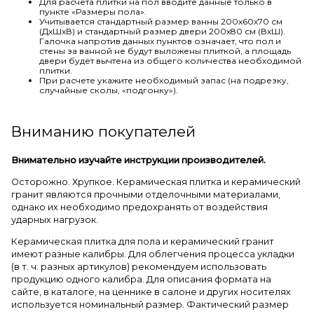
Для расчета плитки на пол вводите данные только в
пункте «Размеры пола».
Учитывается стандартный размер ванны 200х60х70 см
(ДхШхВ) и стандартный размер двери 200х80 см (ВхШ).
Галочка напротив данных пунктов означает, что пол и
стены за ванной не будут выложены плиткой, а площадь
двери будет вычтена из общего количества необходимой
плитки.
При расчете укажите необходимый запас (на подрезку,
случайные сколы, «подгонку»).
Вниманию покупателей
Внимательно изучайте инструкции производителей.
Осторожно. Хрупкое. Керамическая плитка и керамический
гранит являются прочными отделочными материалами,
однако их необходимо предохранять от воздействия
ударных нагрузок.
Керамическая плитка для пола и керамический гранит
имеют разные калибры. Для облегчения процесса укладки
(в т. ч. разных артикулов) рекомендуем использовать
продукцию одного калибра. Для описания формата на
сайте, в каталоге, на ценнике в салоне и других носителях
используется номинальный размер. Фактический размер