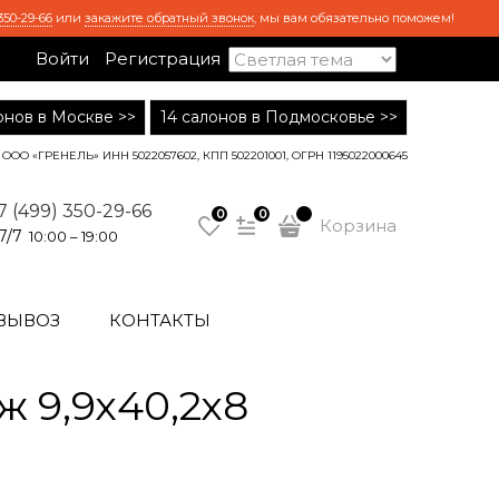
350-29-66
или
закажите обратный звонок
, мы вам обязательно поможем!
Войти
Регистрация
лонов в Москве >>
14 салонов в Подмосковье >>
ООО «ГРЕНЕЛЬ» ИНН 5022057602, КПП 502201001, ОГРН 1195022000645
7 (499) 350-29-66
0
0
Корзина
7/7
10:00 – 19:00
ВЫВОЗ
КОНТАКТЫ
 9,9х40,2х8