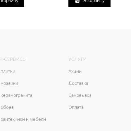
 корзину
В корзину
Н-СЕРВИСЫ
УСЛУГИ
плитки
Акции
 мозаики
Доставка
керамогранита
Самовывоз
 обоев
Оплата
сантехники и мебели