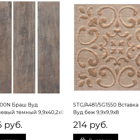
00N Браш Вуд
STG/A481/SG1550 Вставка
евый тёмный 9,9х40,2х8
Вуд беж 9,9х9,9х8
6
 руб.
214
 руб.