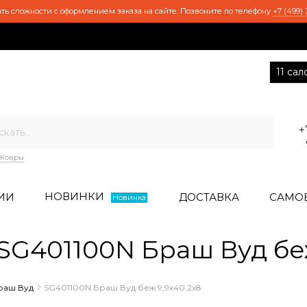
ть сложности с оформлением заказа на сайте. Позвоните по телефону
+7 (499) 
11 са
+
Ковры
НОВИНКИ
ИИ
ДОСТАВКА
САМО
Новинка
G401100N Браш Вуд беж
раш Вуд
SG401100N Браш Вуд беж 9,9х40,2х8