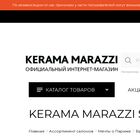
По независящим от нас причинам у части пользователей могут возника
Например:
КАТАЛОГ ТОВАРОВ
АКЦ
KERAMA MARAZZI S
Главная
Ассортимент салонов
Мечты о Париже
Б