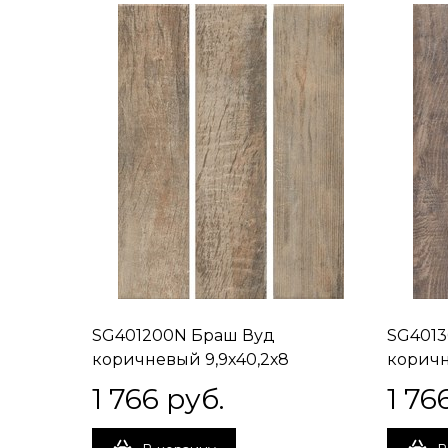
SG401200N Браш Вуд
SG4013
коричневый 9,9х40,2х8
коричн
1 766
 руб.
1 76