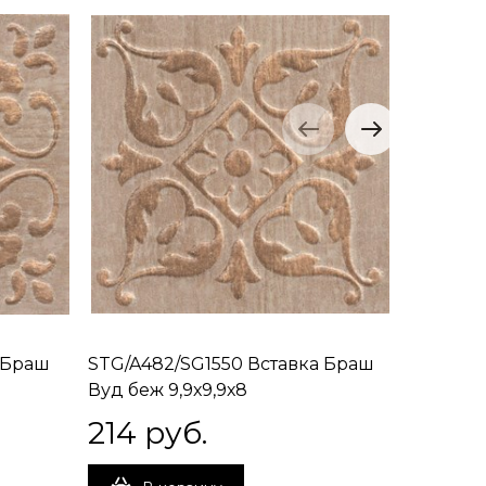
 Браш
STG/A482/SG1550 Вставка Браш
STG/B48
Вуд беж 9,9х9,9х8
Вуд кор
214
 руб.
214
 р