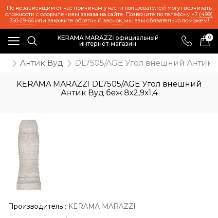
По независящим от нас причинам у части пользователей могут возникать
сложности с оформлением заказа на сайте. Позвоните по телефону
+7 (499)
350-29-66
или
закажите обратный звонок
, мы вам обязательно поможем!
KERAMA MARAZZI официальный
0
интернет-магазин
же
Антик Вуд
DL7505/AGE Угол внешний Антик Ву
KERAMA MARAZZI DL7505/AGE Угол внешний
Антик Вуд беж 8х2,9х1,4
Производитель
:
KERAMA MARAZZI