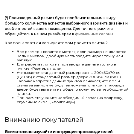
(!) Произведенный расчет будет приблизительным в виду
большого количества аспектов выбранного варианта дизайна и
особенностей вашего помещения. Для точного расчета
обращайтесь к нашим дизайнерам в
фирменные салоны
.
Как пользоваться калькулятором расчета плитки?
Все размеры вводите в метрах, если размер не является
целым числом, дробную часть вводите через точку или
запятую.
Для расчета плитки на пол вводите данные только в
пункте «Размеры пола».
Учитывается стандартный размер ванны 200х60х70 см
(ДхШхВ) и стандартный размер двери 200х80 см (ВхШ).
Галочка напротив данных пунктов означает, что пол и
стены за ванной не будут выложены плиткой, а площадь
двери будет вычтена из общего количества необходимой
плитки.
При расчете укажите необходимый запас (на подрезку,
случайные сколы, «подгонку»).
Вниманию покупателей
Внимательно изучайте инструкции производителей.