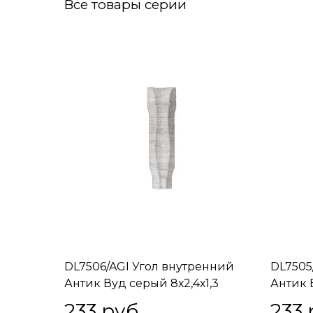
Все товары серии
DL7506/AGI Угол внутренний
DL7505
Антик Вуд серый 8х2,4х1,3
Антик В
233
 руб.
233
 