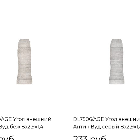
/AGE Угол внешний
DL7506/AGE Угол внешн
уд беж 8х2,9х1,4
Антик Вуд серый 8х2,9х1,
руб.
233
 руб.