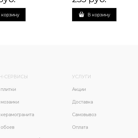
 корзину
В корзину
Н-СЕРВИСЫ
УСЛУГИ
плитки
Акции
 мозаики
Доставка
керамогранита
Самовывоз
 обоев
Оплата