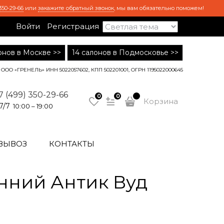
350-29-66
или
закажите обратный звонок
, мы вам обязательно поможем!
Войти
Регистрация
лонов в Москве >>
14 салонов в Подмосковье >>
ООО «ГРЕНЕЛЬ» ИНН 5022057602, КПП 502201001, ОГРН 1195022000645
7 (499) 350-29-66
0
0
Корзина
7/7
10:00 – 19:00
ВЫВОЗ
КОНТАКТЫ
нний Антик Вуд