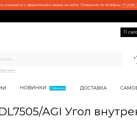
ть сложности с оформлением заказа на сайте. Позвоните по телефону
+7 (499) 
11 са
+
Граньяно
НОВИНКИ
ИИ
ДОСТАВКА
САМО
Новинка
L7505/AGI Угол внутре