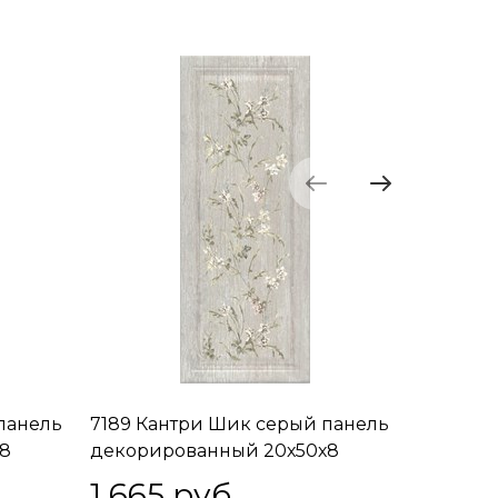
панель
7189 Кантри Шик серый панель
7191 Ка
8
декорированный 20х50х8
20х50х8
1 665
 руб.
1 665