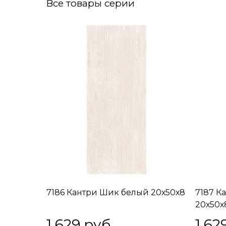
Все товары серии
7186 Кантри Шик белый 20х50х8
7187 К
20х50х
1 629
 руб.
1 62