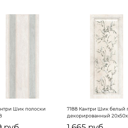
антри Шик полоски
7188 Кантри Шик белый 
8
декорированный 20х50х
9
 руб.
1 665
 руб.