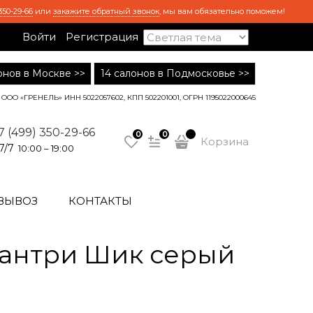
350-29-66
или
закажите обратный звонок
, мы вам обязательно поможем!
Войти
Регистрация
лонов в Москве >>
14 салонов в Подмосковье >>
ООО «ГРЕНЕЛЬ» ИНН 5022057602, КПП 502201001, ОГРН 1195022000645
7 (499) 350-29-66
0
0
Корзина
7/7
10:00 – 19:00
ВЫВОЗ
КОНТАКТЫ
Кантри Шик серый