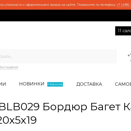
ть сложности с оформлением заказа на сайте. Позвоните по телефону
+7 (499) 
11 са
+
Баттерфляй
НОВИНКИ
ИИ
ДОСТАВКА
САМО
Новинка
BLB029 Бордюр Багет 
0х5х19