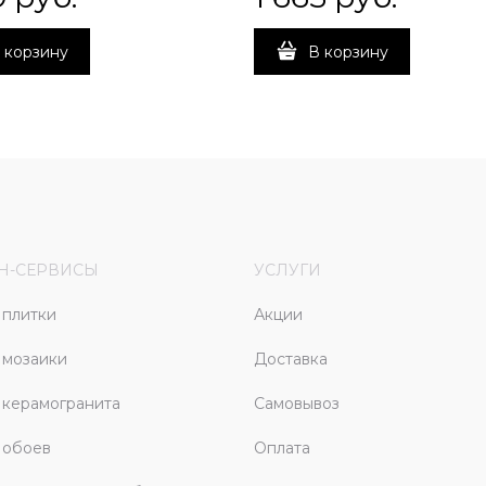
 корзину
В корзину
Н-СЕРВИСЫ
УСЛУГИ
плитки
Акции
 мозаики
Доставка
керамогранита
Самовывоз
 обоев
Оплата