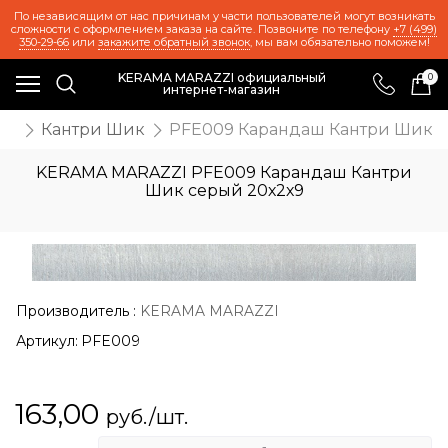
По независящим от нас причинам у части пользователей могут возникать
сложности с оформлением заказа на сайте. Позвоните по телефону
+7 (499)
350-29-66
или
закажите обратный звонок
, мы вам обязательно поможем!
KERAMA MARAZZI официальный
0
интернет-магазин
же
Кантри Шик
PFE009 Карандаш Кантри Шик с
KERAMA MARAZZI PFE009 Карандаш Кантри
Шик серый 20х2х9
Производитель
:
KERAMA MARAZZI
Артикул:
PFE009
163,00
руб./шт.