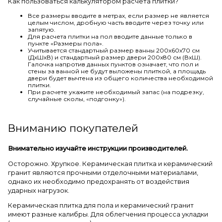
Как пользоваться калькулятором расчета плитки?
Все размеры вводите в метрах, если размер не является
целым числом, дробную часть вводите через точку или
запятую.
Для расчета плитки на пол вводите данные только в
пункте «Размеры пола».
Учитывается стандартный размер ванны 200х60х70 см
(ДхШхВ) и стандартный размер двери 200х80 см (ВхШ).
Галочка напротив данных пунктов означает, что пол и
стены за ванной не будут выложены плиткой, а площадь
двери будет вычтена из общего количества необходимой
плитки.
При расчете укажите необходимый запас (на подрезку,
случайные сколы, «подгонку»).
Вниманию покупателей
Внимательно изучайте инструкции производителей.
Осторожно. Хрупкое. Керамическая плитка и керамический
гранит являются прочными отделочными материалами,
однако их необходимо предохранять от воздействия
ударных нагрузок.
Керамическая плитка для пола и керамический гранит
имеют разные калибры. Для облегчения процесса укладки