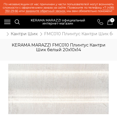
По независящим от нас причинам у части пользователей могут возникать
сложности с оформлением заказа на сайте. Позвоните по телефону
+7 (499)
350-29-66
или
закажите обратный звонок
, мы вам обязательно поможем!
KERAMA MARAZZI официальный
0
интернет-магазин
же
Кантри Шик
FMC010 Плинтус Кантри Шик бел
KERAMA MARAZZI FMC010 Плинтус Кантри
Шик белый 20х10х14