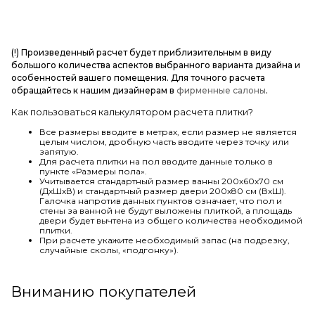
(!) Произведенный расчет будет приблизительным в виду
большого количества аспектов выбранного варианта дизайна и
особенностей вашего помещения. Для точного расчета
обращайтесь к нашим дизайнерам в
фирменные салоны
.
Как пользоваться калькулятором расчета плитки?
Все размеры вводите в метрах, если размер не является
целым числом, дробную часть вводите через точку или
запятую.
Для расчета плитки на пол вводите данные только в
пункте «Размеры пола».
Учитывается стандартный размер ванны 200х60х70 см
(ДхШхВ) и стандартный размер двери 200х80 см (ВхШ).
Галочка напротив данных пунктов означает, что пол и
стены за ванной не будут выложены плиткой, а площадь
двери будет вычтена из общего количества необходимой
плитки.
При расчете укажите необходимый запас (на подрезку,
случайные сколы, «подгонку»).
Вниманию покупателей