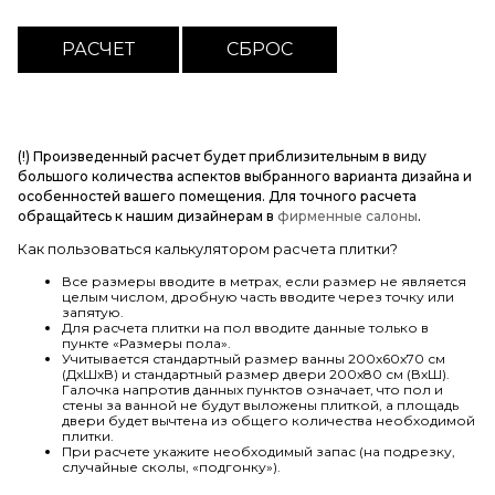
(!) Произведенный расчет будет приблизительным в виду
большого количества аспектов выбранного варианта дизайна и
особенностей вашего помещения. Для точного расчета
обращайтесь к нашим дизайнерам в
фирменные салоны
.
Как пользоваться калькулятором расчета плитки?
Все размеры вводите в метрах, если размер не является
целым числом, дробную часть вводите через точку или
запятую.
Для расчета плитки на пол вводите данные только в
пункте «Размеры пола».
Учитывается стандартный размер ванны 200х60х70 см
(ДхШхВ) и стандартный размер двери 200х80 см (ВхШ).
Галочка напротив данных пунктов означает, что пол и
стены за ванной не будут выложены плиткой, а площадь
двери будет вычтена из общего количества необходимой
плитки.
При расчете укажите необходимый запас (на подрезку,
случайные сколы, «подгонку»).