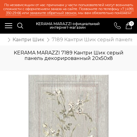
По независящим от нас причинам у части пользователей могут возникать
сложности с оформлением заказа на сайте. Позвоните по телефону
+7 (499)
350-29-66
или
закажите обратный звонок
, мы вам обязательно поможем!
KERAMA MARAZZI официальный
0
интернет-магазин
же
Кантри Шик
7189 Кантри Шик серый панель
KERAMA MARAZZI 7189 Кантри Шик серый
панель декорированный 20х50х8