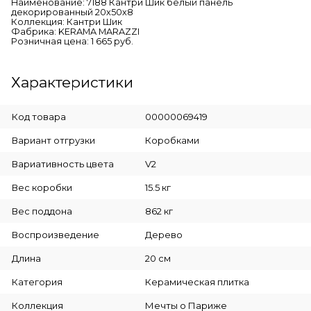
Наименование: 7188 Кантри Шик белый панель
декорированный 20х50х8
Коллекция: Кантри Шик
Фабрика: KERAMA MARAZZI
Розничная цена: 1 665 руб.
Характеристики
Код товара
00000069419
Вариант отгрузки
Коробками
Вариативность цвета
V2
Вес коробки
15.5 кг
Вес поддона
862 кг
Воспроизведение
Дерево
Длина
20 см
Категория
Керамическая плитка
Коллекция
Мечты о Париже