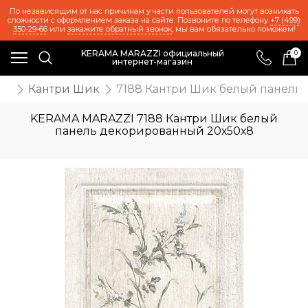
По независящим от нас причинам у части пользователей могут возникать
сложности с оформлением заказа на сайте. Позвоните по телефону
+7 (499)
350-29-66
или
закажите обратный звонок
, мы вам обязательно поможем!
KERAMA MARAZZI официальный
0
интернет-магазин
же
Кантри Шик
7188 Кантри Шик белый панель
KERAMA MARAZZI 7188 Кантри Шик белый
панель декорированный 20х50х8