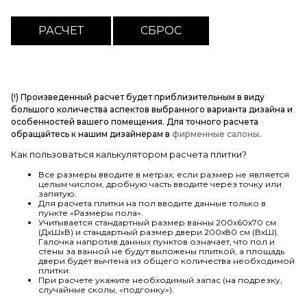
(!) Произведенный расчет будет приблизительным в виду
большого количества аспектов выбранного варианта дизайна и
особенностей вашего помещения. Для точного расчета
обращайтесь к нашим дизайнерам в
фирменные салоны
.
Как пользоваться калькулятором расчета плитки?
Все размеры вводите в метрах, если размер не является
целым числом, дробную часть вводите через точку или
запятую.
Для расчета плитки на пол вводите данные только в
пункте «Размеры пола».
Учитывается стандартный размер ванны 200х60х70 см
(ДхШхВ) и стандартный размер двери 200х80 см (ВхШ).
Галочка напротив данных пунктов означает, что пол и
стены за ванной не будут выложены плиткой, а площадь
двери будет вычтена из общего количества необходимой
плитки.
При расчете укажите необходимый запас (на подрезку,
случайные сколы, «подгонку»).