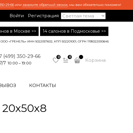
350-29-66
или
закажите обратный звонок
, мы вам обязательно поможем!
Войти
Регистрация
лонов в Москве >>
14 салонов в Подмосковье >>
ООО «ГРЕНЕЛЬ» ИНН 5022057602, КПП 502201001, ОГРН 1195022000645
7 (499) 350-29-66
0
0
Корзина
7/7
10:00 – 19:00
ВЫВОЗ
КОНТАКТЫ
 20х50х8