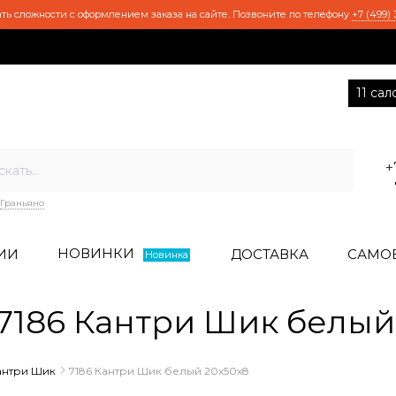
ть сложности с оформлением заказа на сайте. Позвоните по телефону
+7 (499) 
11 са
+
Граньяно
НОВИНКИ
ИИ
ДОСТАВКА
САМО
Новинка
186 Кантри Шик белый
антри Шик
7186 Кантри Шик белый 20х50х8