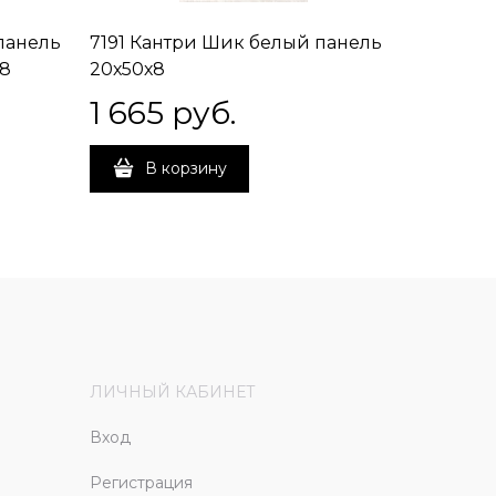
панель
7191 Кантри Шик белый панель
7192 Ка
8
20х50х8
20х50х8
1 665
 руб.
1 665
В корзину
В 
ЛИЧНЫЙ КАБИНЕТ
Вход
Регистрация