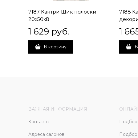
7187 Кантри Шик полоски
7188 К
20х50х8
декор
1 629
 руб.
1 66
В корзину
В
ВАЖНАЯ ИНФОРМАЦИЯ
ОНЛАЙ
Контакты
Подбор 
Адреса салонов
Подбор