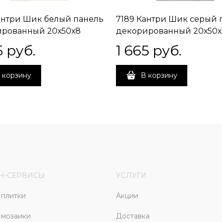
антри Шик белый панель
7189 Кантри Шик серый 
ированный 20х50х8
декорированный 20х50х
5
 руб.
1 665
 руб.
 корзину
В корзину
Н-СЕРВИСЫ
УСЛУГИ
плитки
Акции
 мозаики
Доставка