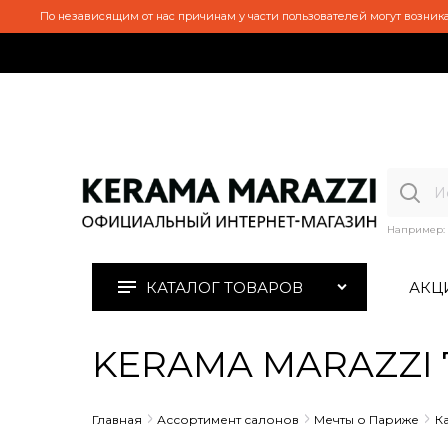
По независящим от нас причинам у части пользователей могут возника
Например:
КАТАЛОГ ТОВАРОВ
АКЦ
KERAMA MARAZZI 7
Главная
Ассортимент салонов
Мечты о Париже
К