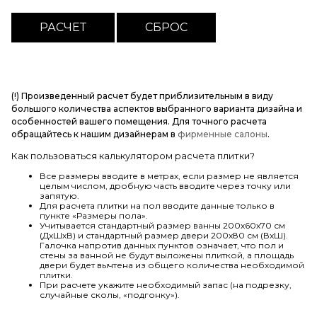
(!) Произведенный расчет будет приблизительным в виду
большого количества аспектов выбранного варианта дизайна и
особенностей вашего помещения. Для точного расчета
обращайтесь к нашим дизайнерам в
фирменные салоны
.
Как пользоваться калькулятором расчета плитки?
Все размеры вводите в метрах, если размер не является
целым числом, дробную часть вводите через точку или
запятую.
Для расчета плитки на пол вводите данные только в
пункте «Размеры пола».
Учитывается стандартный размер ванны 200х60х70 см
(ДхШхВ) и стандартный размер двери 200х80 см (ВхШ).
Галочка напротив данных пунктов означает, что пол и
стены за ванной не будут выложены плиткой, а площадь
двери будет вычтена из общего количества необходимой
плитки.
При расчете укажите необходимый запас (на подрезку,
случайные сколы, «подгонку»).