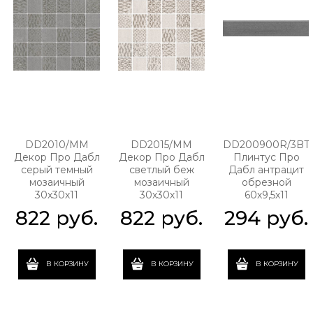
DD2010/MM
DD2015/MM
DD200900R/3BT
Декор Про Дабл
Декор Про Дабл
Плинтус Про
серый темный
светлый беж
Дабл антрацит
мозаичный
мозаичный
обрезной
30х30х11
30х30х11
60х9,5х11
822
 руб.
822
 руб.
294
 руб.
В КОРЗИНУ
В КОРЗИНУ
В КОРЗИНУ