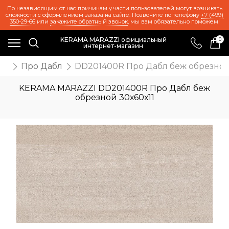
По независящим от нас причинам у части пользователей могут возникать
сложности с оформлением заказа на сайте. Позвоните по телефону
+7 (499)
350-29-66
или
закажите обратный звонок
, мы вам обязательно поможем!
KERAMA MARAZZI официальный
0
интернет-магазин
ии
Про Дабл
DD201400R Про Дабл беж обрезной
KERAMA MARAZZI DD201400R Про Дабл беж
обрезной 30х60х11