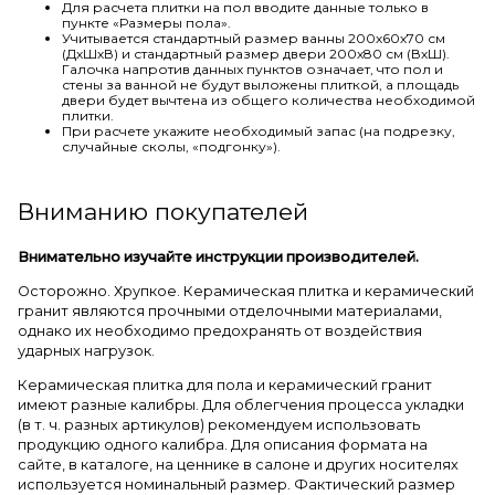
Для расчета плитки на пол вводите данные только в
пункте «Размеры пола».
Учитывается стандартный размер ванны 200х60х70 см
(ДхШхВ) и стандартный размер двери 200х80 см (ВхШ).
Галочка напротив данных пунктов означает, что пол и
стены за ванной не будут выложены плиткой, а площадь
двери будет вычтена из общего количества необходимой
плитки.
При расчете укажите необходимый запас (на подрезку,
случайные сколы, «подгонку»).
Вниманию покупателей
Внимательно изучайте инструкции производителей.
Осторожно. Хрупкое. Керамическая плитка и керамический
гранит являются прочными отделочными материалами,
однако их необходимо предохранять от воздействия
ударных нагрузок.
Керамическая плитка для пола и керамический гранит
имеют разные калибры. Для облегчения процесса укладки
(в т. ч. разных артикулов) рекомендуем использовать
продукцию одного калибра. Для описания формата на
сайте, в каталоге, на ценнике в салоне и других носителях
используется номинальный размер. Фактический размер