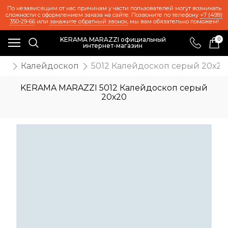
По независящим от нас причинам у части пользователей могут возникать
сложности с оформлением заказа на сайте. Позвоните по телефону
+7 (499)
350-29-66
или
закажите обратный звонок
, мы вам обязательно поможем!
KERAMA MARAZZI официальный
0
интернет-магазин
иц
Калейдоскоп
5012 Калейдоскоп серый 20х20
KERAMA MARAZZI 5012 Калейдоскоп серый
20х20