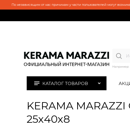
По независящим от нас причинам у части пользователей могут возника
Например:
КАТАЛОГ ТОВАРОВ
АКЦ
KERAMA MARAZZI O
25х40х8