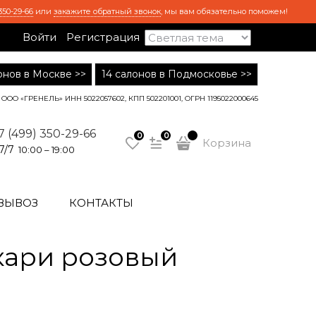
350-29-66
или
закажите обратный звонок
, мы вам обязательно поможем!
Войти
Регистрация
лонов в Москве >>
14 салонов в Подмосковье >>
ООО «ГРЕНЕЛЬ» ИНН 5022057602, КПП 502201001, ОГРН 1195022000645
7 (499) 350-29-66
0
0
Корзина
7/7
10:00 – 19:00
ВЫВОЗ
КОНТАКТЫ
кари розовый