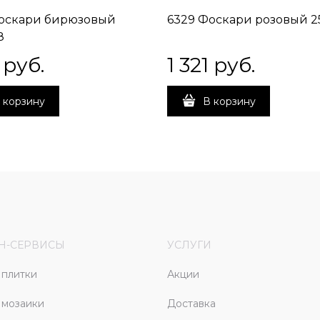
оскари бирюзовый
6329 Фоскари розовый 2
8
 руб.
1 321
 руб.
 корзину
В корзину
Н-СЕРВИСЫ
УСЛУГИ
плитки
Акции
 мозаики
Доставка