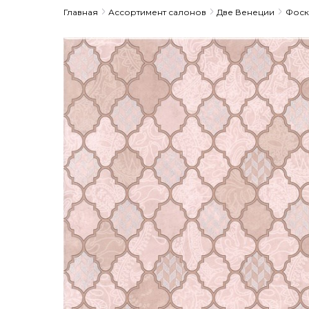
Главная
Ассортимент салонов
Две Венеции
Фоск