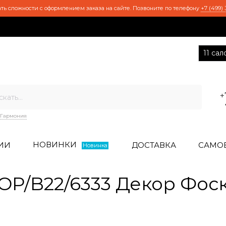
ть сложности с оформлением заказа на сайте. Позвоните по телефону
+7 (499) 
11 са
+
Гармония
НОВИНКИ
ИИ
ДОСТАВКА
САМО
Новинка
P/B22/6333 Декор Фос