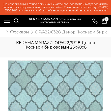
По независящим от нас причинам у части пользователей могут возникать
сложности с оформлением заказа на сайте. Позвоните по телефону
+7 (499)
350-29-66
или
закажите обратный звонок
, мы вам обязательно поможем!
KERAMA MARAZZI официальный
0
интернет-магазин
ии
Фоскари
OP/A22/6328 Декор Фоскари бирюз
KERAMA MARAZZI OP/A22/6328 Декор
Фоскари бирюзовый 25х40х8