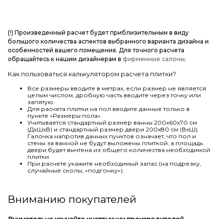
(!) Произведенный расчет будет приблизительным в виду
большого количества аспектов выбранного варианта дизайна и
особенностей вашего помещения. Для точного расчета
обращайтесь к нашим дизайнерам в
фирменные салоны
.
Как пользоваться калькулятором расчета плитки?
Все размеры вводите в метрах, если размер не является
целым числом, дробную часть вводите через точку или
запятую.
Для расчета плитки на пол вводите данные только в
пункте «Размеры пола».
Учитывается стандартный размер ванны 200х60х70 см
(ДхШхВ) и стандартный размер двери 200х80 см (ВхШ).
Галочка напротив данных пунктов означает, что пол и
стены за ванной не будут выложены плиткой, а площадь
двери будет вычтена из общего количества необходимой
плитки.
При расчете укажите необходимый запас (на подрезку,
случайные сколы, «подгонку»).
Вниманию покупателей