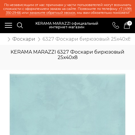
По независящим от нас причинам у части пользователей могут возникать
сложности с оформлением заказа на сайте. Позвоните по телефону
+7 (499)
350-29-66
или
закажите обратный звонок
, мы вам обязательно поможем!
KERAMA MARAZZI официальный
0
интернет-магазин
ии
Фоскари
6327 Фоскари бирюзовый 25х40х8
KERAMA MARAZZI 6327 Фоскари бирюзовый
25х40х8