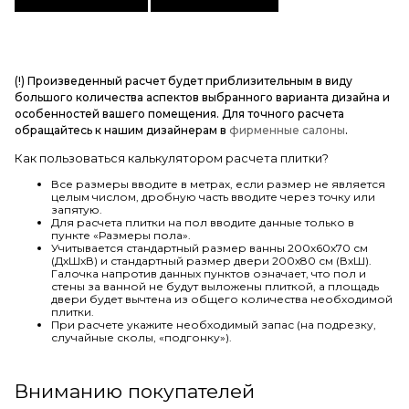
(!) Произведенный расчет будет приблизительным в виду
большого количества аспектов выбранного варианта дизайна и
особенностей вашего помещения. Для точного расчета
обращайтесь к нашим дизайнерам в
фирменные салоны
.
Как пользоваться калькулятором расчета плитки?
Все размеры вводите в метрах, если размер не является
целым числом, дробную часть вводите через точку или
запятую.
Для расчета плитки на пол вводите данные только в
пункте «Размеры пола».
Учитывается стандартный размер ванны 200х60х70 см
(ДхШхВ) и стандартный размер двери 200х80 см (ВхШ).
Галочка напротив данных пунктов означает, что пол и
стены за ванной не будут выложены плиткой, а площадь
двери будет вычтена из общего количества необходимой
плитки.
При расчете укажите необходимый запас (на подрезку,
случайные сколы, «подгонку»).
Вниманию покупателей