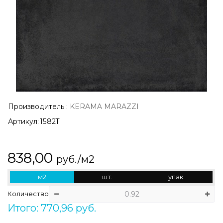
Производитель
:
KERAMA MARAZZI
Артикул:
1582T
838,00
руб./м2
м2
шт.
упак.
Количество
Итого: 770,96 руб.