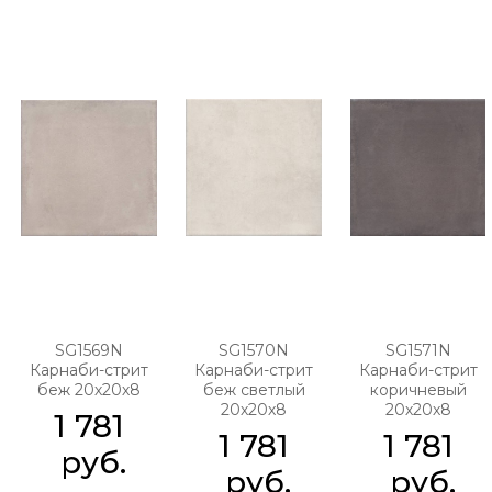
SG1569N
SG1570N
SG1571N
Карнаби-стрит
Карнаби-стрит
Карнаби-стрит
беж 20х20х8
беж светлый
коричневый
20х20х8
20х20х8
1 781
1 781
1 781
 руб.
 руб.
 руб.