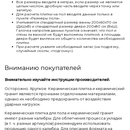
Все размеры вводите в метрах, если размер не является
целым числом, дробную часть вводите через точку или
запятую.
Для расчета плитки на пол вводите данные только в
пункте «Размеры пола».
Учитывается стандартный размер ванны 200х60х70 см
(ДхШхВ) и стандартный размер двери 200х80 см (ВхШ).
Галочка напротив данных пунктов означает, что пол и
стены за ванной не будут выложены плиткой, а площадь
двери будет вычтена из общего количества необходимой
плитки.
При расчете укажите необходимый запас (на подрезку,
случайные сколы, «подгонку»).
Вниманию покупателей
Внимательно изучайте инструкции производителей.
Осторожно. Хрупкое. Керамическая плитка и керамический
гранит являются прочными отделочными материалами,
однако их необходимо предохранять от воздействия
ударных нагрузок.
Керамическая плитка для пола и керамический гранит
имеют разные калибры. Для облегчения процесса укладки
(в т. ч. разных артикулов) рекомендуем использовать
продукцию одного калибра. Для описания формата на