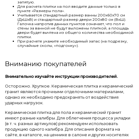
запятую.
Для расчета плитки на пол вводите данные только в
пункте «Размеры пола».
Учитывается стандартный размер ванны 200х60х70 см
(ДхШхВ) и стандартный размер двери 200х80 см (ВхШ).
Галочка напротив данных пунктов означает, что пол и
стены за ванной не будут выложены плиткой, а площадь
двери будет вычтена из общего количества необходимой
плитки.
При расчете укажите необходимый запас (на подрезку,
случайные сколы, «подгонку»).
Вниманию покупателей
Внимательно изучайте инструкции производителей.
Осторожно. Хрупкое. Керамическая плитка и керамический
гранит являются прочными отделочными материалами,
однако их необходимо предохранять от воздействия
ударных нагрузок.
Керамическая плитка для пола и керамический гранит
имеют разные калибры. Для облегчения процесса укладки
(в т. ч. разных артикулов) рекомендуем использовать
продукцию одного калибра. Для описания формата на
сайте, в каталоге, на ценнике в салоне и других носителях