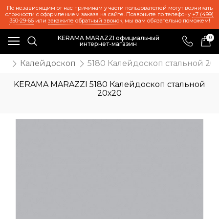
По независящим от нас причинам у части пользователей могут возникать
сложности с оформлением заказа на сайте. Позвоните по телефону
+7 (499)
350-29-66
или
закажите обратный звонок
, мы вам обязательно поможем!
KERAMA MARAZZI официальный
0
интернет-магазин
иц
Калейдоскоп
5180 Калейдоскоп стальной 20
KERAMA MARAZZI 5180 Калейдоскоп стальной
20х20