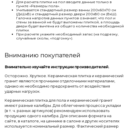
Для расчета плитки на пол вводите данные только в
пункте «Размеры пола».
Учитывается стандартный размер ванны 200х60х70 см
(ДхШхВ) и стандартный размер двери 200х80 см (ВхШ).
Галочка напротив данных пунктов означает, что пол и
стены за ванной не будут выложены плиткой, а площадь
двери будет вычтена из общего количества необходимой
плитки.
При расчете укажите необходимый запас (на подрезку,
случайные сколы, «подгонку»).
Вниманию покупателей
Внимательно изучайте инструкции производителей.
Осторожно. Хрупкое. Керамическая плитка и керамический
гранит являются прочными отделочными материалами,
однако их необходимо предохранять от воздействия
ударных нагрузок.
Керамическая плитка для пола и керамический гранит
имеют разные калибры. Для облегчения процесса укладки
(в т. ч. разных артикулов) рекомендуем использовать
продукцию одного калибра. Для описания формата на
сайте, в каталоге, на ценнике в салоне и других носителях
используется номинальный размер. Фактический размер