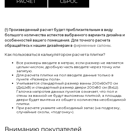
(!) Произведенный расчет будет приблизительным в виду
большого количества аспектов выбранного варианта дизайна и
особенностей вашего помещения. Для точного расчета
обращайтесь к нашим дизайнерам в
фирменные салоны
.
Как пользоваться калькулятором расчета плитки?
Все размеры вводите в метрах, если размер не является
целым числом, дробную часть вводите через точку или
запятую.
Для расчета плитки на пол вводите данные только в
пункте «Размеры пола».
Учитывается стандартный размер ванны 200х60х70 см
(ДхШхВ) и стандартный размер двери 200х80 см (ВхШ).
Галочка напротив данных пунктов означает, что пол и
стены за ванной не будут выложены плиткой, а площадь
двери будет вычтена из общего количества необходимой
плитки.
При расчете укажите необходимый запас (на подрезку,
случайные сколы, «подгонку»).
Вниманию покупателей