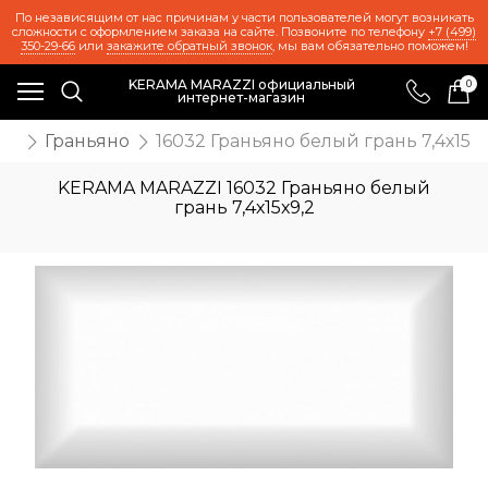
По независящим от нас причинам у части пользователей могут возникать
сложности с оформлением заказа на сайте. Позвоните по телефону
+7 (499)
350-29-66
или
закажите обратный звонок
, мы вам обязательно поможем!
KERAMA MARAZZI официальный
0
интернет-магазин
ия
Граньяно
16032 Граньяно белый грань 7,4х15х9
KERAMA MARAZZI 16032 Граньяно белый
грань 7,4х15х9,2