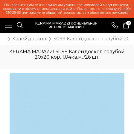
По независящим от нас причинам у части пользователей могут возникать
сложности с оформлением заказа на сайте. Позвоните по телефону
+7 (499)
350-29-66
или
закажите обратный звонок
, мы вам обязательно поможем!
KERAMA MARAZZI официальный
0
интернет-магазин
иц
Калейдоскоп
5099 Калейдоскоп голубой 20х20 
KERAMA MARAZZI 5099 Калейдоскоп голубой
20х20 кор. 1.04кв.м./26 шт.