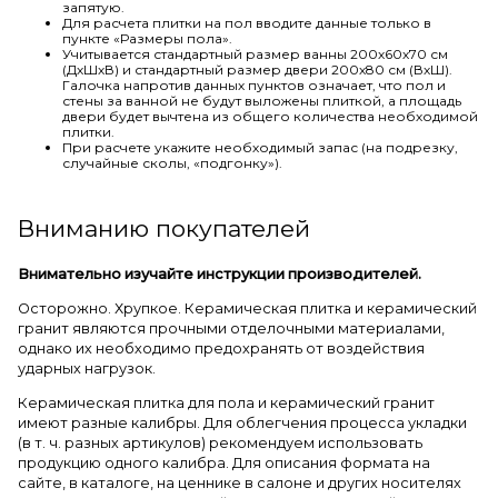
запятую.
Для расчета плитки на пол вводите данные только в
пункте «Размеры пола».
Учитывается стандартный размер ванны 200х60х70 см
(ДхШхВ) и стандартный размер двери 200х80 см (ВхШ).
Галочка напротив данных пунктов означает, что пол и
стены за ванной не будут выложены плиткой, а площадь
двери будет вычтена из общего количества необходимой
плитки.
При расчете укажите необходимый запас (на подрезку,
случайные сколы, «подгонку»).
Вниманию покупателей
Внимательно изучайте инструкции производителей.
Осторожно. Хрупкое. Керамическая плитка и керамический
гранит являются прочными отделочными материалами,
однако их необходимо предохранять от воздействия
ударных нагрузок.
Керамическая плитка для пола и керамический гранит
имеют разные калибры. Для облегчения процесса укладки
(в т. ч. разных артикулов) рекомендуем использовать
продукцию одного калибра. Для описания формата на
сайте, в каталоге, на ценнике в салоне и других носителях