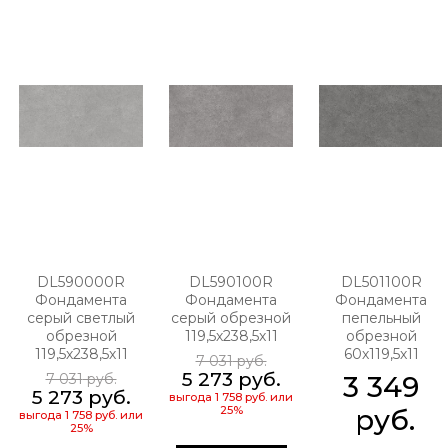
DL590000R
DL590100R
DL501100R
Фондамента
Фондамента
Фондамента
серый светлый
серый обрезной
пепельный
обрезной
119,5х238,5х11
обрезной
119,5х238,5х11
60х119,5х11
7 031
 руб.
5 273
 руб.
7 031
 руб.
3 349
5 273
 руб.
выгода
1 758 руб.
или
25%
 руб.
выгода
1 758 руб.
или
25%