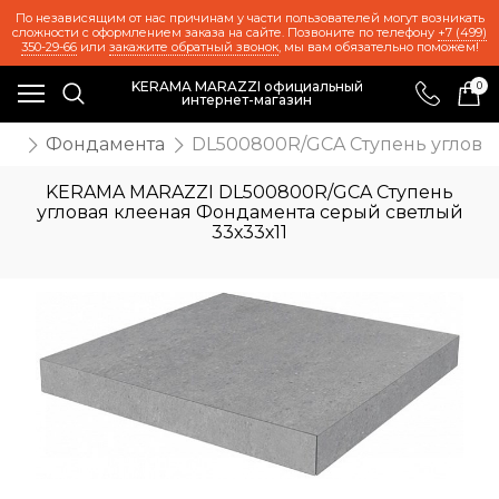
По независящим от нас причинам у части пользователей могут возникать
сложности с оформлением заказа на сайте. Позвоните по телефону
+7 (499)
350-29-66
или
закажите обратный звонок
, мы вам обязательно поможем!
KERAMA MARAZZI официальный
0
интернет-магазин
ии
Фондамента
DL500800R/GCA Ступень угловая
KERAMA MARAZZI DL500800R/GCA Ступень
угловая клееная Фондамента серый светлый
33х33х11