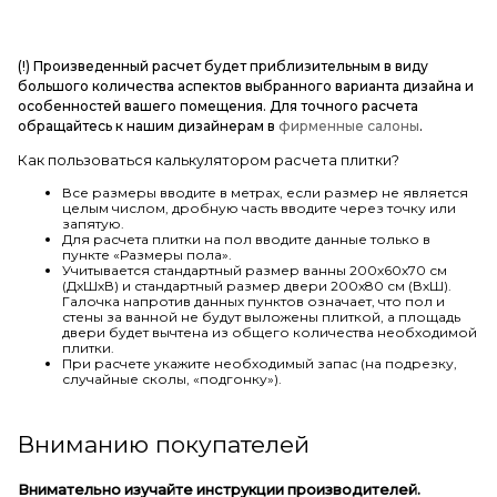
(!) Произведенный расчет будет приблизительным в виду
большого количества аспектов выбранного варианта дизайна и
особенностей вашего помещения. Для точного расчета
обращайтесь к нашим дизайнерам в
фирменные салоны
.
Как пользоваться калькулятором расчета плитки?
Все размеры вводите в метрах, если размер не является
целым числом, дробную часть вводите через точку или
запятую.
Для расчета плитки на пол вводите данные только в
пункте «Размеры пола».
Учитывается стандартный размер ванны 200х60х70 см
(ДхШхВ) и стандартный размер двери 200х80 см (ВхШ).
Галочка напротив данных пунктов означает, что пол и
стены за ванной не будут выложены плиткой, а площадь
двери будет вычтена из общего количества необходимой
плитки.
При расчете укажите необходимый запас (на подрезку,
случайные сколы, «подгонку»).
Вниманию покупателей
Внимательно изучайте инструкции производителей.