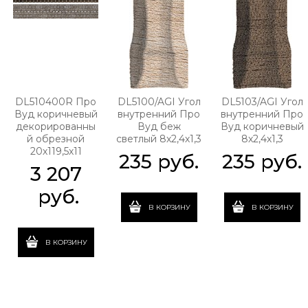
DL510400R Про
DL5100/AGI Угол
DL5103/AGI Угол
Вуд коричневый
внутренний Про
внутренний Про
декорированны
Вуд беж
Вуд коричневый
й обрезной
светлый 8х2,4х1,3
8х2,4х1,3
20х119,5х11
235
 руб.
235
 руб.
3 207
 руб.
В КОРЗИНУ
В КОРЗИНУ
В КОРЗИНУ