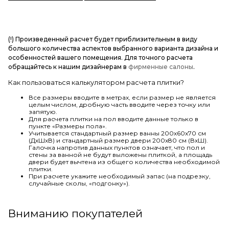
(!) Произведенный расчет будет приблизительным в виду
большого количества аспектов выбранного варианта дизайна и
особенностей вашего помещения. Для точного расчета
обращайтесь к нашим дизайнерам в
фирменные салоны
.
Как пользоваться калькулятором расчета плитки?
Все размеры вводите в метрах, если размер не является
целым числом, дробную часть вводите через точку или
запятую.
Для расчета плитки на пол вводите данные только в
пункте «Размеры пола».
Учитывается стандартный размер ванны 200х60х70 см
(ДхШхВ) и стандартный размер двери 200х80 см (ВхШ).
Галочка напротив данных пунктов означает, что пол и
стены за ванной не будут выложены плиткой, а площадь
двери будет вычтена из общего количества необходимой
плитки.
При расчете укажите необходимый запас (на подрезку,
случайные сколы, «подгонку»).
Вниманию покупателей