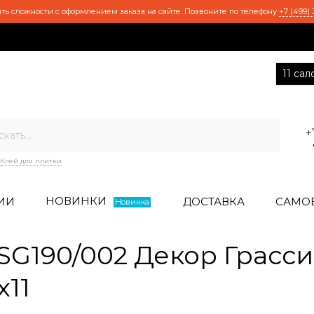
ть сложности с оформлением заказа на сайте. Позвоните по телефону
+7 (499) 
11 са
+
Клей для плитки
НОВИНКИ
ИИ
ДОСТАВКА
САМО
Новинка
G190/002 Декор Грасси
х11