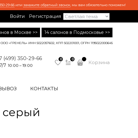
350-29-66
или
закажите обратный звонок
, мы вам обязательно поможем!
Войти
Регистрация
лонов в Москве >>
14 салонов в Подмосковье >>
ООО «ГРЕНЕЛЬ» ИНН 5022057602, КПП 502201001, ОГРН 1195022000645
7 (499) 350-29-66
0
0
Корзина
7/7
10:00 – 19:00
ВЫВОЗ
КОНТАКТЫ
 серый