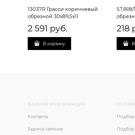
13037R Грасси коричневый
ST/A18
обрезной 30х89,5х11
обрезн
2 591
 руб.
218
 
В корзину
В
ВАЖНАЯ ИНФОРМАЦИЯ
ОНЛАЙ
Контакты
Подбор 
Адреса салонов
Подбор