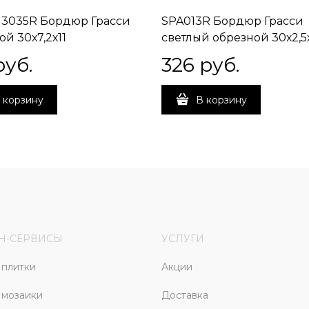
/13035R Бордюр Грасси
SPA013R Бордюр Грасси
ой 30х7,2х11
светлый обрезной 30х2,5
руб.
326
 руб.
 корзину
В корзину
Н-СЕРВИСЫ
УСЛУГИ
плитки
Акции
 мозаики
Доставка