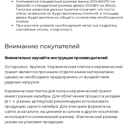
Учитывается стандартный размер ванны 200х60х70 см
(ДхШхВ) и стандартный размер двери 200х80 см (ВхШ).
Галочка напротив данных пунктов означает, что пол и
стены за ванной не будут выложены плиткой, а площадь
двери будет вычтена из общего количества необходимой
плитки.
При расчете укажите необходимый запас (на подрезку,
случайные сколы, «подгонку»).
Вниманию покупателей
Внимательно изучайте инструкции производителей.
Осторожно. Хрупкое. Керамическая плитка и керамический
гранит являются прочными отделочными материалами,
однако их необходимо предохранять от воздействия
ударных нагрузок.
Керамическая плитка для пола и керамический гранит
имеют разные калибры. Для облегчения процесса укладки
(в т. ч. разных артикулов) рекомендуем использовать
продукцию одного калибра. Для описания формата на
сайте, в каталоге, на ценнике в салоне и других носителях
используется номинальный размер. Фактический размер
указан на упаковке продукции.