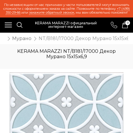
По независящим от нас причинам у части пользователей могут возникать
сложности с оформлением заказа на сайте. Позвоните по телефону
+7 (499)
350-29-66
или
закажите обратный звонок
, мы вам обязательно поможем!
KERAMA MARAZZI официальный
0
интернет-магазин
ии
Мурано
NT/B181/17000 Декор Мурано 15х15х6,9
KERAMA MARAZZI NT/B181/17000 Декор
Мурано 15х15х6,9