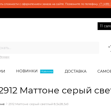
ть сложности с оформлением заказа на сайте. Позвоните по телефону
+7 (499) 
11 са
+
Темари
НОВИНКИ
ИИ
ДОСТАВКА
САМО
Новинка
12 Маттоне серый свет
оне
2912 Маттоне серый светлый 8,5х28,5х9