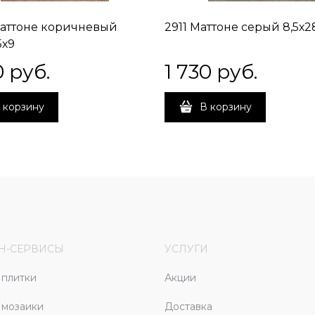
аттоне коричневый
2911 Маттоне серый 8,5х2
5х9
0
 руб.
1 730
 руб.
 корзину
В корзину
Н-СЕРВИСЫ
УСЛУГИ
плитки
Акции
 мозаики
Доставка