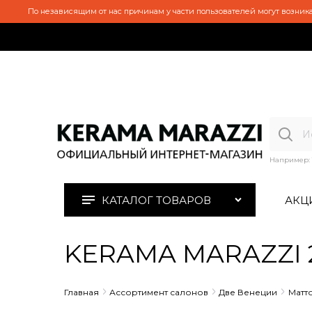
По независящим от нас причинам у части пользователей могут возника
Например:
КАТАЛОГ ТОВАРОВ
АКЦ
KERAMA MARAZZI 29
Главная
Ассортимент салонов
Две Венеции
Матт