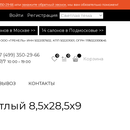
350-29-66
или
закажите обратный звонок
, мы вам обязательно поможем!
Войти
Регистрация
лонов в Москве >>
14 салонов в Подмосковье >>
ООО «ГРЕНЕЛЬ» ИНН 5022057602, КПП 502201001, ОГРН 1195022000645
7 (499) 350-29-66
0
0
Корзина
7/7
10:00 – 19:00
ВЫВОЗ
КОНТАКТЫ
лый 8,5х28,5х9