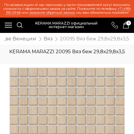
По независящим от нас причинам у части пользователей могут возникать
сложности с оформлением заказа на сайте. Позвоните по телефону
+7 (499)
350-29-66
или
закажите обратный звонок
, мы вам обязательно поможем!
KERAMA MARAZZI официальный
0
интернет-магазин
Две Венеции
Вяз
20095 Вяз беж 29,8х29,8х3,5
KERAMA MARAZZI 20095 Вяз беж 29,8х29,8х3,5