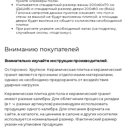
пункте «Размеры пола».
Учитывается стандартный размер ванны 200х60х70 см
(ДхШхВ) и стандартный размер двери 200х80 см (ВхШ).
Галочка напротив данных пунктов означает, что пол и
стены за ванной не будут выложены плиткой, а площадь
двери будет вычтена из общего количества необходимой
плитки.
При расчете укажите необходимый запас (на подрезку,
случайные сколы, «подгонку»).
Вниманию покупателей
Внимательно изучайте инструкции производителей.
Осторожно. Хрупкое. Керамическая плитка и керамический
гранит являются прочными отделочными материалами,
однако их необходимо предохранять от воздействия
ударных нагрузок.
Керамическая плитка для пола и керамический гранит
имеют разные калибры. Для облегчения процесса укладки
(в т. ч. разных артикулов) рекомендуем использовать
продукцию одного калибра. Для описания формата на
сайте, в каталоге, на ценнике в салоне и других носителях
используется номинальный размер. Фактический размер
указан на упаковке продукции.