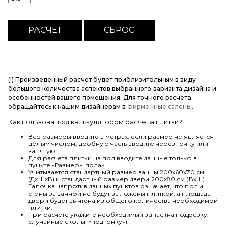
(!) Произведенный расчет будет приблизительным в виду
большого количества аспектов выбранного варианта дизайна и
особенностей вашего помещения. Для точного расчета
обращайтесь к нашим дизайнерам в
фирменные салоны
.
Как пользоваться калькулятором расчета плитки?
Все размеры вводите в метрах, если размер не является
целым числом, дробную часть вводите через точку или
запятую.
Для расчета плитки на пол вводите данные только в
пункте «Размеры пола».
Учитывается стандартный размер ванны 200х60х70 см
(ДхШхВ) и стандартный размер двери 200х80 см (ВхШ).
Галочка напротив данных пунктов означает, что пол и
стены за ванной не будут выложены плиткой, а площадь
двери будет вычтена из общего количества необходимой
плитки.
При расчете укажите необходимый запас (на подрезку,
случайные сколы, «подгонку»).