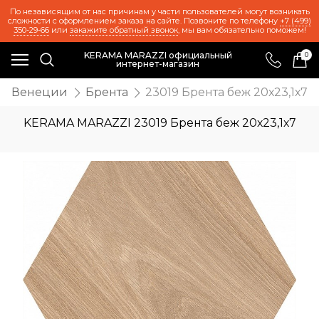
По независящим от нас причинам у части пользователей могут возникать
сложности с оформлением заказа на сайте. Позвоните по телефону
+7 (499)
350-29-66
или
закажите обратный звонок
, мы вам обязательно поможем!
KERAMA MARAZZI официальный
0
интернет-магазин
е Венеции
Брента
23019 Брента беж 20х23,1х7
KERAMA MARAZZI 23019 Брента беж 20х23,1х7