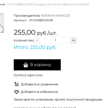
рия
STG/A558/12105R Бордюр Астория обрезной 25х5,5х9
Производитель:
KERAMA MARAZZI
Артикул:
STG\A558\12105R
255,00
руб./шт.
Количество
Итого: 255,00 руб.
В корзину
Купить в один клик
Добавить в сравнение
Добавить в избранное
Заказ кратно упаковкам, кроме поштучной продукции.