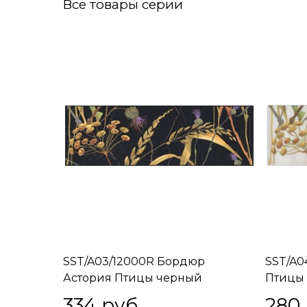
Все товары серии
SST/A03/12000R Бордюр
SST/A0
Астория Птицы черный
Птицы 
обрезной 25х8х9
334
 руб.
280