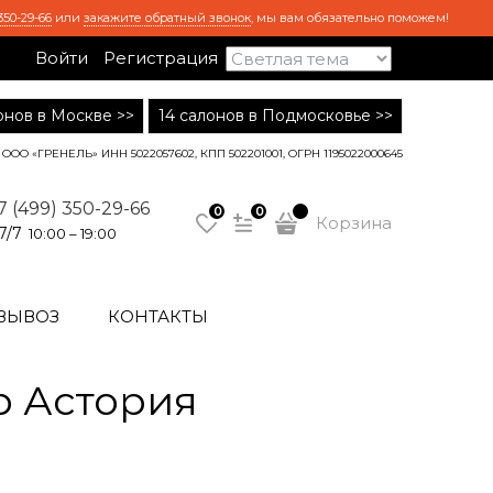
350-29-66
или
закажите обратный звонок
, мы вам обязательно поможем!
Войти
Регистрация
лонов в Москве >>
14 салонов в Подмосковье >>
ООО «ГРЕНЕЛЬ» ИНН 5022057602, КПП 502201001, ОГРН 1195022000645
7 (499) 350-29-66
0
0
Корзина
7/7
10:00 – 19:00
ВЫВОЗ
КОНТАКТЫ
р Астория