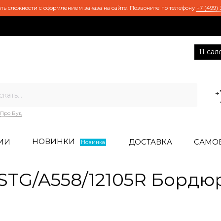
ть сложности с оформлением заказа на сайте. Позвоните по телефону
+7 (499) 
11 са
+
Про Вуд
НОВИНКИ
ИИ
ДОСТАВКА
САМО
Новинка
TG/A558/12105R Бордю