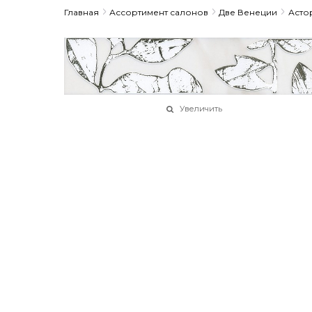
Главная
Ассортимент салонов
Две Венеции
Асто
Увеличить