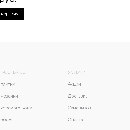
 корзину
Н-СЕРВИСЫ
УСЛУГИ
плитки
Акции
 мозаики
Доставка
керамогранита
Самовывоз
 обоев
Оплата