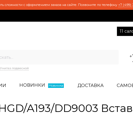
ть сложности с оформлением заказа на сайте. Позвоните по телефону
+7 (499) 
11 са
+
Унитаз подвесной
НОВИНКИ
ИИ
ДОСТАВКА
САМО
Новинка
GD/A193/DD9003 Встав