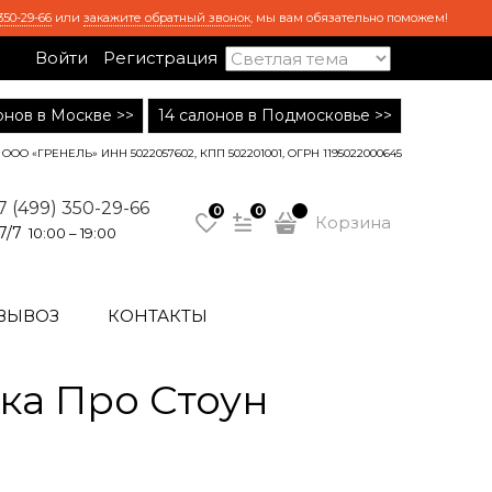
350-29-66
или
закажите обратный звонок
, мы вам обязательно поможем!
Войти
Регистрация
лонов в Москве >>
14 салонов в Подмосковье >>
ООО «ГРЕНЕЛЬ» ИНН 5022057602, КПП 502201001, ОГРН 1195022000645
7 (499) 350-29-66
0
0
Корзина
7/7
10:00 – 19:00
ВЫВОЗ
КОНТАКТЫ
ка Про Стоун