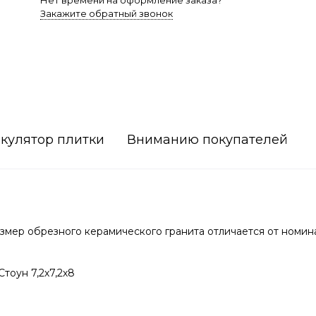
Нет времени на оформление заказа?
Закажите обратный звонок
кулятор плитки
Вниманию покупателей
мер обрезного керамического гранита отличается от номин
тоун 7,2х7,2х8