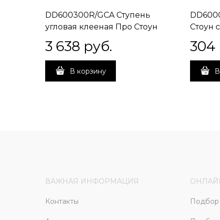
DD600300R/GCA Ступень
DD6000
угловая клееная Про Стоун
Стоун с
светлый 33х33х11
3 638
 руб.
304
В корзину
В
ВАЖНАЯ ИНФОРМАЦИЯ
ОНЛАЙ
Контакты
Подбор 