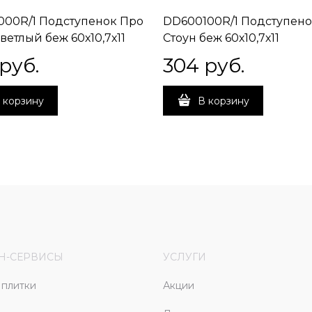
00R/1 Подступенок Про
DD600100R/1 Подступено
ветлый беж 60х10,7х11
Стоун беж 60х10,7х11
 руб.
304
 руб.
 корзину
В корзину
Н-СЕРВИСЫ
УСЛУГИ
плитки
Акции