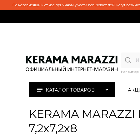
По независящим от нас причинам у части пользователей могут возника
Например:
КАТАЛОГ ТОВАРОВ
АКЦ
KERAMA MARAZZI H
7,2х7,2х8