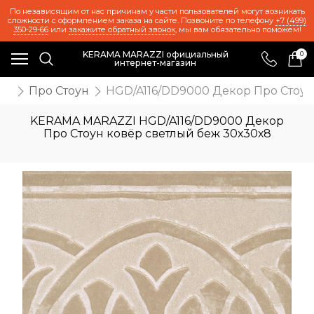
По независящим от нас причинам у части пользователей могут возникать
сложности с оформлением заказа на сайте. Позвоните по телефону
+7 (499)
350-29-66
или
закажите обратный звонок
, мы вам обязательно поможем!
KERAMA MARAZZI официальный
0
интернет-магазин
ии
Про Стоун
HGD/A116/DD9000 Декор Про Стоун
KERAMA MARAZZI HGD/A116/DD9000 Декор
Про Стоун ковёр светлый беж 30х30х8