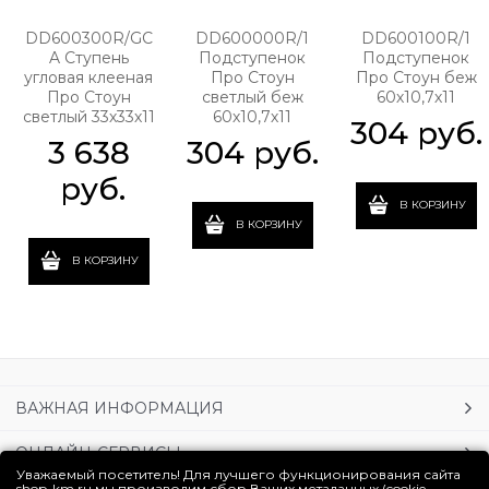
DD600300R/GC
DD600000R/1
DD600100R/1
A Ступень
Подступенок
Подступенок
угловая клееная
Про Стоун
Про Стоун беж
Про Стоун
светлый беж
60х10,7х11
светлый 33х33х11
60х10,7х11
304
 руб.
3 638
304
 руб.
 руб.
В КОРЗИНУ
В КОРЗИНУ
В КОРЗИНУ
ВАЖНАЯ ИНФОРМАЦИЯ
ОНЛАЙН-СЕРВИСЫ
Уважаемый посетитель! Для лучшего функционирования сайта
shop-km.ru мы производим сбор Ваших метаданных (cookie