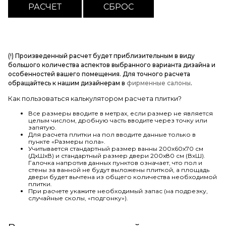
(!) Произведенный расчет будет приблизительным в виду
большого количества аспектов выбранного варианта дизайна и
особенностей вашего помещения. Для точного расчета
обращайтесь к нашим дизайнерам в
фирменные салоны
.
Как пользоваться калькулятором расчета плитки?
Все размеры вводите в метрах, если размер не является
целым числом, дробную часть вводите через точку или
запятую.
Для расчета плитки на пол вводите данные только в
пункте «Размеры пола».
Учитывается стандартный размер ванны 200х60х70 см
(ДхШхВ) и стандартный размер двери 200х80 см (ВхШ).
Галочка напротив данных пунктов означает, что пол и
стены за ванной не будут выложены плиткой, а площадь
двери будет вычтена из общего количества необходимой
плитки.
При расчете укажите необходимый запас (на подрезку,
случайные сколы, «подгонку»).