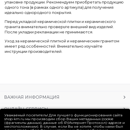
упаковке продукции. Рекомендуем приобретать продукцию
одного тона (в рамках одного артикула) для получения
идеально однородного покрытия.
Перед укладкой керамической плитки и керамического
гранита внимательно проверьте внешний вид изделий.
После укладки рекламации не принимаются.
Уход за керамической плиткой и керамическим гранитом
имеет ряд особенностей. Внимательно изучайте
инструкции производителей.
ВАЖНАЯ ИНФОРМАЦИЯ
ОНЛАЙН-СЕРВИСЫ
Уважаемый посетитель! Для лучшего функционирования сайта
shop-km.ru мы производим сбор Ваших метаданных (cookie
УСЛУГИ
(фрагменты данных), данные об IP(Интернет Протокол)-адресе и
местоположении). В случае, если Вы не хотите, чтобы нами был