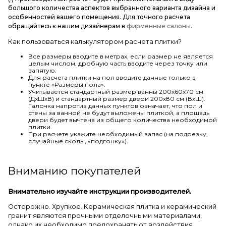
большого количества аспектов выбранного варианта дизайна и
особенностей вашего помещения. Для точного расчета
обращайтесь к нашим дизайнерам в
фирменные салоны
.
Как пользоваться калькулятором расчета плитки?
Все размеры вводите в метрах, если размер не является
целым числом, дробную часть вводите через точку или
запятую.
Для расчета плитки на пол вводите данные только в
пункте «Размеры пола».
Учитывается стандартный размер ванны 200х60х70 см
(ДхШхВ) и стандартный размер двери 200х80 см (ВхШ).
Галочка напротив данных пунктов означает, что пол и
стены за ванной не будут выложены плиткой, а площадь
двери будет вычтена из общего количества необходимой
плитки.
При расчете укажите необходимый запас (на подрезку,
случайные сколы, «подгонку»).
Вниманию покупателей
Внимательно изучайте инструкции производителей.
Осторожно. Хрупкое. Керамическая плитка и керамический
гранит являются прочными отделочными материалами,
однако их необходимо предохранять от воздействия