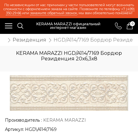
По независящим от нас причинам у части пользователей могут возникать
сложности с оформлением заказа на сайте. Позвоните по телефону
+7 (499)
350-29-66
или
закажите обратный звонок
, мы вам обязательно поможем!
KERAMA MARAZZI официальный
0
интернет-магазин
ии
Резиденция
HGD/A114/7169 Бордюр Резиденц
KERAMA MARAZZI HGD/A114/7169 Бордюр
Резиденция 20х6,3х8
Производитель
:
KERAMA MARAZZI
Артикул:
HGD\A114\7169