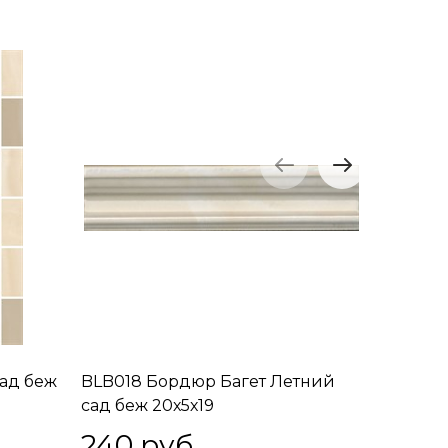
ад беж
BLB018 Бордюр Багет Летний
POD015 
сад беж 20х5х19
20х0,6х11
240
 руб.
243
 