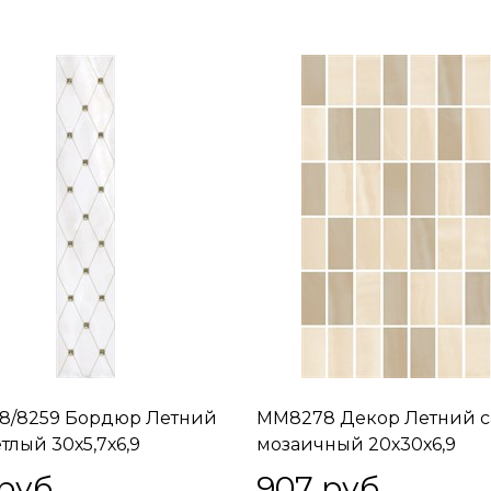
8/8259 Бордюр Летний
MM8278 Декор Летний с
тлый 30х5,7х6,9
мозаичный 20х30х6,9
 руб.
907
 руб.