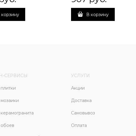
 корзину
В корзину
Н-СЕРВИСЫ
УСЛУГИ
плитки
Акции
 мозаики
Доставка
керамогранита
Самовывоз
 обоев
Оплата