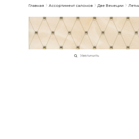
Главная
Ассортимент салонов
Две Венеции
Летн
Увеличить