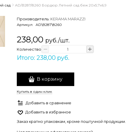
ий сад
AD/B287/8260 Бордюр Летний сад беж 20х5,7х6,9
Производитель:
KERAMA MARAZZI
Артикул:
AD\B287\8260
238,00
руб./шт.
Количество
Итого: 238,00 руб.
В корзину
Купить в один клик
Добавить в сравнение
Добавить в избранное
Заказ кратно упаковкам, кроме поштучной продукции.