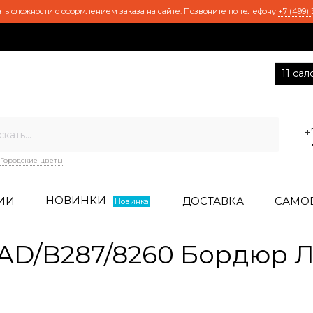
ть сложности с оформлением заказа на сайте. Позвоните по телефону
+7 (499) 
11 са
+
Городские цветы
НОВИНКИ
ИИ
ДОСТАВКА
САМО
Новинка
D/B287/8260 Бордюр Л