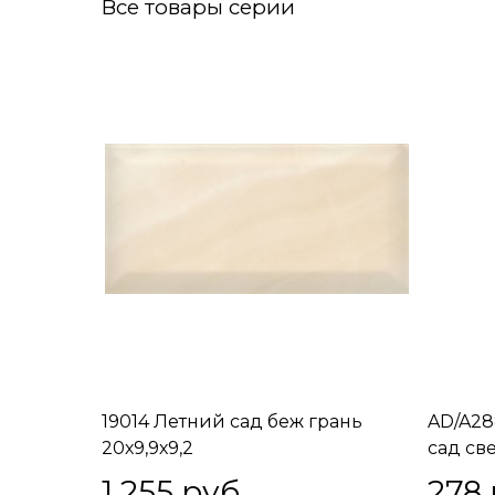
Все товары серии
19014 Летний сад беж грань
AD/A28
20х9,9х9,2
сад све
1 255
 руб.
278