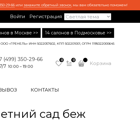
350-29-66
или
закажите обратный звонок
, мы вам обязательно поможем!
Войти
Регистрация
лонов в Москве >>
14 салонов в Подмосковье >>
ООО «ГРЕНЕЛЬ» ИНН 5022057602, КПП 502201001, ОГРН 1195022000645
7 (499) 350-29-66
0
0
Корзина
7/7
10:00 – 19:00
ВЫВОЗ
КОНТАКТЫ
етний сад беж