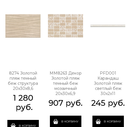
8274 Золотой
MM8263 Декор
PFD001
пляж темный
Золотой пляж
Карандаш
беж структура
темный беж
Золотой пляж
20х30х8,6
мозаичный
светлый беж
20х30х6,9
30х2х11
1 280
907
 руб.
245
 руб.
 руб.
В КОРЗИНУ
В КОРЗИНУ
В КОРЗИНУ