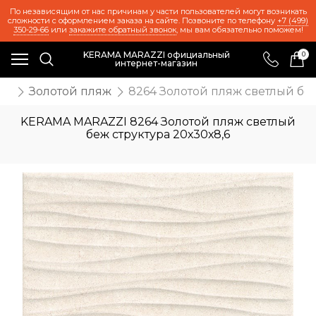
По независящим от нас причинам у части пользователей могут возникать
сложности с оформлением заказа на сайте. Позвоните по телефону
+7 (499)
350-29-66
или
закажите обратный звонок
, мы вам обязательно поможем!
KERAMA MARAZZI официальный
0
интернет-магазин
ии
Золотой пляж
8264 Золотой пляж светлый беж
KERAMA MARAZZI 8264 Золотой пляж светлый
беж структура 20х30х8,6