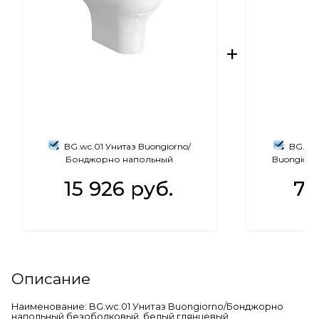
BG.wc.01 Унитаз Buongiorno/
BG.cis
Бонджорно напольный
Buongior
безободковый, белый глянцевый
15 926
 руб.
7 
Описание
Наименование: BG.wc.01 Унитаз Buongiorno/Бонджорно
напольный безободковый, белый глянцевый