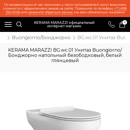
По независящим от нас причинам у части пользователей могут возникать
сложности с оформлением заказа на сайте. Позвоните по телефону
+7 (499)
350-29-66
или
закажите обратный звонок
, мы вам обязательно поможем!
KERAMA MARAZZI официальный
0
интернет-магазин
ль
Buongiorno/Бонджорно
BG.wc.01 Унитаз Bu
KERAMA MARAZZI BG.wc.01 Унитаз Buongiorno/
Бонджорно напольный безободковый, белый
глянцевый