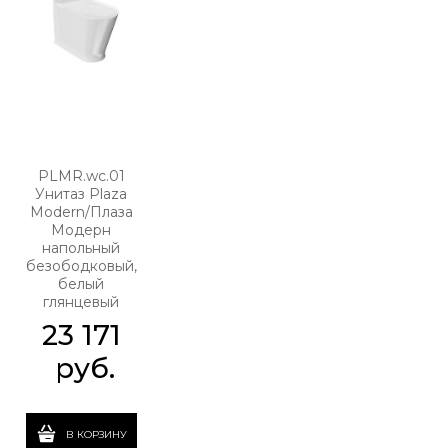
PLMR.wc.01
Унитаз Plaza
Modern/Плаза
Модерн
напольный
безободковый,
белый
глянцевый
23 171
 руб.
В КОРЗИНУ