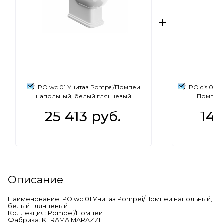
PO.wc.01 Унитаз Pompei/Помпеи
PO.cis.01 
напольный, белый глянцевый
Помпеи,
25 413
 руб.
14 
Описание
Наименование: PO.wc.01 Унитаз Pompei/Помпеи напольный,
белый глянцевый
Коллекция: Pompei/Помпеи
Фабрика: KERAMA MARAZZI