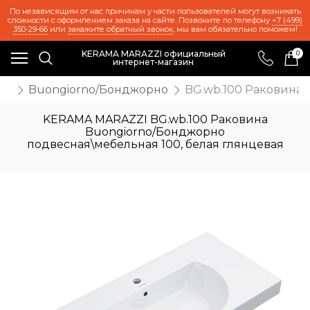
По независящим от нас причинам у части пользователей могут возникать
сложности с оформлением заказа на сайте. Позвоните по телефону
+7 (499)
350-29-66
или
закажите обратный звонок
, мы вам обязательно поможем!
KERAMA MARAZZI официальный
0
интернет-магазин
ль
Buongiorno/Бонджорно
BG.wb.100 Раковина 
KERAMA MARAZZI BG.wb.100 Раковина
Buongiorno/Бонджорно
подвесная\мебельная 100, белая глянцевая