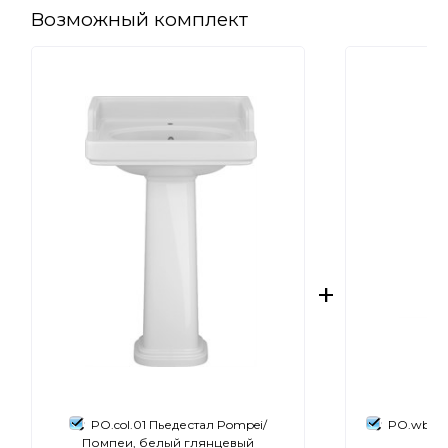
Возможный комплект
PO.col.01 Пьедестал Pompei/
PO.wb.60
Помпеи, белый глянцевый