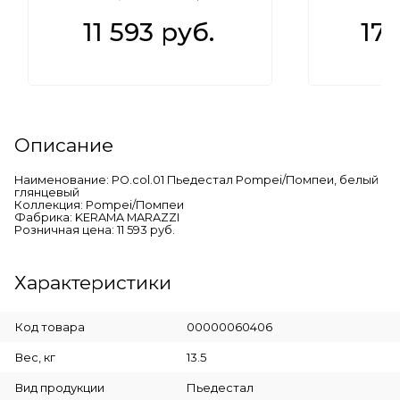
11 593
 руб.
17 
Описание
Наименование: PO.col.01 Пьедестал Pompei/Помпеи, белый
глянцевый
Коллекция: Pompei/Помпеи
Фабрика: KERAMA MARAZZI
Розничная цена: 11 593 руб.
Характеристики
Код товара
00000060406
Вес, кг
13.5
Вид продукции
Пьедестал