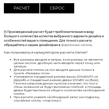
(!) Произведенный расчет будет приблизительным в виду
большого количества аспектов выбранного варианта дизайна и
особенностей вашего помещения. Для точного расчета
обращайтесь к нашим дизайнерам в
фирменные салоны
.
Как пользоваться калькулятором расчета плитки?
Все размеры вводите в метрах, если размер не является
целым числом, дробную часть вводите через точку или
запятую.
Для расчета плитки на пол вводите данные только в
пункте «Размеры пола».
Учитывается стандартный размер ванны 200х60х70 см
(ДхШхВ) и стандартный размер двери 200х80 см (ВхШ).
Галочка напротив данных пунктов означает, что пол и
стены за ванной не будут выложены плиткой, а площадь
двери будет вычтена из общего количества необходимой
плитки.
При расчете укажите необходимый запас (на подрезку,
случайные сколы, «подгонку»).