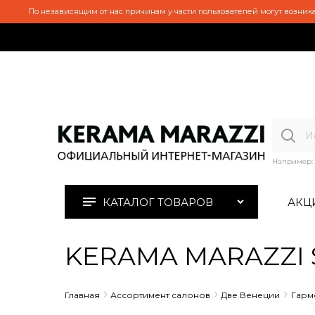
По независящим от нас причинам у части пользователей могут возника
Например:
КАТАЛОГ ТОВАРОВ
АКЦ
KERAMA MARAZZI S
Главная
Ассортимент салонов
Две Венеции
Гарм