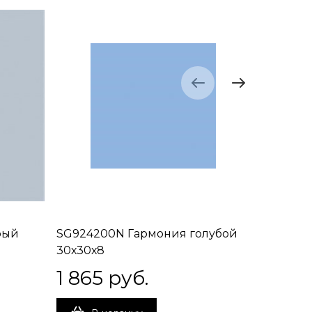
рый
SG924200N Гармония голубой
SG9244
30х30х8
30х30х8
1 865
 руб.
1 934