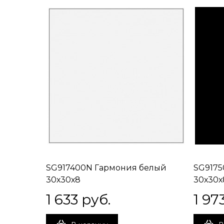
SG917400N Гармония белый
SG9175
30х30х8
30х30х
1 633
 руб.
1 97