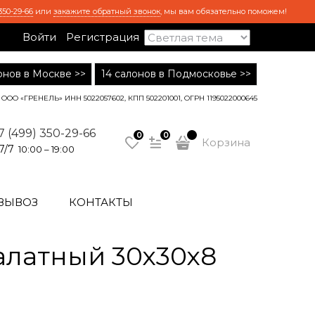
350-29-66
или
закажите обратный звонок
, мы вам обязательно поможем!
Войти
Регистрация
лонов в Москве >>
14 салонов в Подмосковье >>
ООО «ГРЕНЕЛЬ» ИНН 5022057602, КПП 502201001, ОГРН 1195022000645
7 (499) 350-29-66
0
0
Корзина
7/7
10:00 – 19:00
ВЫВОЗ
КОНТАКТЫ
латный 30х30х8