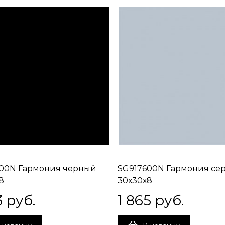
00N Гармония черный
SG917600N Гармония се
8
30х30х8
3
 руб.
1 865
 руб.