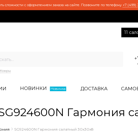
ть сложности с оформлением заказа на сайте. Позвоните по телефону
+7 (499) 
11 са
+
Ковры
НОВИНКИ
ИИ
ДОСТАВКА
САМО
Новинка
G924600N Гармония са
ония
SG924600N Гармония салатный 30х30х8