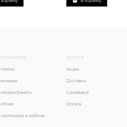
 корзину
В корзину
Н-СЕРВИСЫ
УСЛУГИ
плитки
Акции
 мозаики
Доставка
керамогранита
Самовывоз
 обоев
Оплата
сантехники и мебели