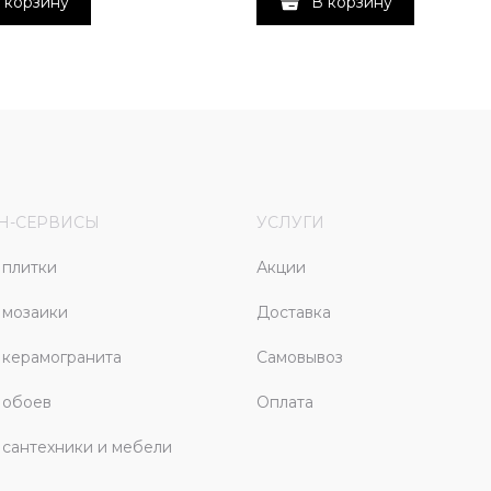
 корзину
В корзину
Н-СЕРВИСЫ
УСЛУГИ
плитки
Акции
 мозаики
Доставка
керамогранита
Самовывоз
 обоев
Оплата
сантехники и мебели