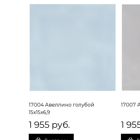
17004 Авеллино голубой
17007 
15х15х6,9
1 955
 руб.
1 95