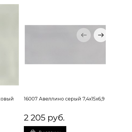
ковый
16007 Авеллино серый 7,4х15х6,9
16008 А
7,4х15х6,
2 205
 руб.
1 307