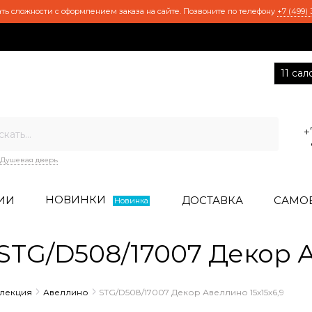
ть сложности с оформлением заказа на сайте. Позвоните по телефону
+7 (499) 
11 са
+
Душевая дверь
НОВИНКИ
ИИ
ДОСТАВКА
САМО
Новинка
TG/D508/17007 Декор Ав
ллекция
Авеллино
STG/D508/17007 Декор Авеллино 15х15х6,9