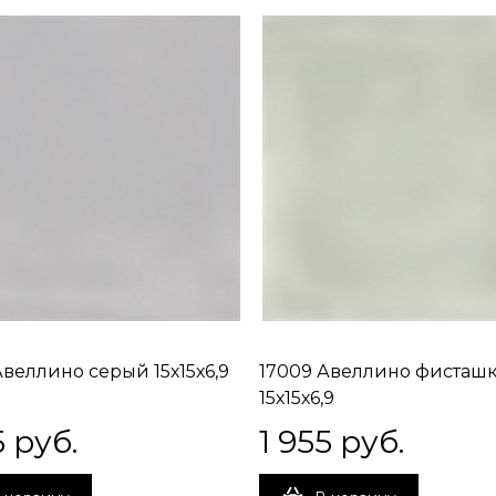
Авеллино серый 15х15х6,9
17009 Авеллино фисташ
15х15х6,9
5
 руб.
1 955
 руб.