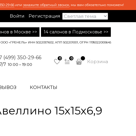
350-29-66
или
закажите обратный звонок
, мы вам обязательно поможем!
Войти
Регистрация
лонов в Москве >>
14 салонов в Подмосковье >>
ООО «ГРЕНЕЛЬ» ИНН 5022057602, КПП 502201001, ОГРН 1195022000645
7 (499) 350-29-66
0
0
Корзина
7/7
10:00 – 19:00
ВЫВОЗ
КОНТАКТЫ
еллино 15х15х6,9