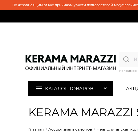
По независящим от нас причинам у части пользователей могут возника
Например:
КАТАЛОГ ТОВАРОВ
АКЦ
KERAMA MARAZZI S
Главная
Ассортимент салонов
Неаполитанская ко