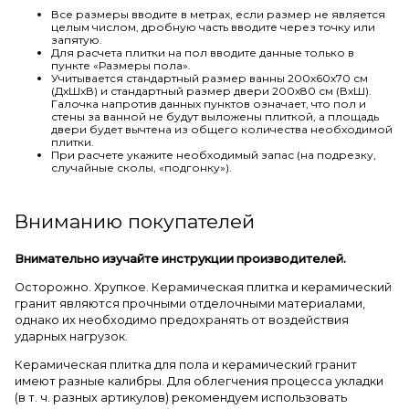
Все размеры вводите в метрах, если размер не является
целым числом, дробную часть вводите через точку или
запятую.
Для расчета плитки на пол вводите данные только в
пункте «Размеры пола».
Учитывается стандартный размер ванны 200х60х70 см
(ДхШхВ) и стандартный размер двери 200х80 см (ВхШ).
Галочка напротив данных пунктов означает, что пол и
стены за ванной не будут выложены плиткой, а площадь
двери будет вычтена из общего количества необходимой
плитки.
При расчете укажите необходимый запас (на подрезку,
случайные сколы, «подгонку»).
Вниманию покупателей
Внимательно изучайте инструкции производителей.
Осторожно. Хрупкое. Керамическая плитка и керамический
гранит являются прочными отделочными материалами,
однако их необходимо предохранять от воздействия
ударных нагрузок.
Керамическая плитка для пола и керамический гранит
имеют разные калибры. Для облегчения процесса укладки
(в т. ч. разных артикулов) рекомендуем использовать