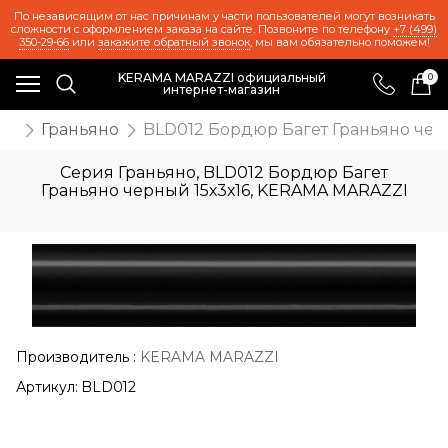
По независящим от нас причинам у части пользователей могут возникать
сложности с оформлением заказа на сайте. Позвоните по телефону
+7 (499)
350-29-66
или
закажите обратный звонок
, мы вам обязательно поможем!
KERAMA MARAZZI официальный
0
интернет-магазин
ия
Граньяно
BLD012 Бордюр Багет Граньяно чер
Серия Граньяно, BLD012 Бордюр Багет
Граньяно черный 15х3х16, KERAMA MARAZZI
Производитель
:
KERAMA MARAZZI
Артикул:
BLD012