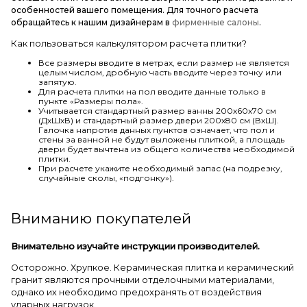
особенностей вашего помещения. Для точного расчета
обращайтесь к нашим дизайнерам в
фирменные салоны
.
Как пользоваться калькулятором расчета плитки?
Все размеры вводите в метрах, если размер не является
целым числом, дробную часть вводите через точку или
запятую.
Для расчета плитки на пол вводите данные только в
пункте «Размеры пола».
Учитывается стандартный размер ванны 200х60х70 см
(ДхШхВ) и стандартный размер двери 200х80 см (ВхШ).
Галочка напротив данных пунктов означает, что пол и
стены за ванной не будут выложены плиткой, а площадь
двери будет вычтена из общего количества необходимой
плитки.
При расчете укажите необходимый запас (на подрезку,
случайные сколы, «подгонку»).
Вниманию покупателей
Внимательно изучайте инструкции производителей.
Осторожно. Хрупкое. Керамическая плитка и керамический
гранит являются прочными отделочными материалами,
однако их необходимо предохранять от воздействия
ударных нагрузок.